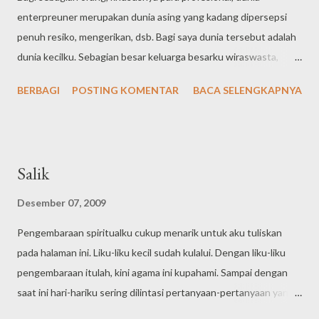
enterpreuner merupakan dunia asing yang kadang dipersepsi
penuh resiko, mengerikan, dsb. Bagi saya dunia tersebut adalah
dunia kecilku. Sebagian besar keluarga besarku wiraswasta,
sehingga masa kecilku akrab sekali dengan dunia tersebut.
BERBAGI
POSTING KOMENTAR
BACA SELENGKAPNYA
Sebaliknya, istriku hidup di lingkungan yang sebagian besar
adalah para profesional. Mereka menempuh pola hidup yang
relatif berbeda dengan pola hidup keluargaku. Dengan
pengalaman ini, paling tidak aku dapat memahami perbedaan
Salik
suasana antara keluarga profesinal dengan keluarga wiraswasta.
Semasa kuliah di Bandung, aku dapat uang bea siswa dari
Desember 07, 2009
Telkom. Besaran bea siswa tidak seberapa, tapi alhamdulillah aku
Pengembaraan spiritualku cukup menarik untuk aku tuliskan
bisa menyisihkan sebagian untuk belajar bisnis. Aku selalu
pada halaman ini. Liku-liku kecil sudah kulalui. Dengan liku-liku
menyisihkan uang sakuku untuk belanja kaos C-59, yang waktu
pengembaraan itulah, kini agama ini kupahami. Sampai dengan
itu masih cukup booming di mana-mana, termasuk di kampungku.
saat ini hari-hariku sering dilintasi pertanyaan-pertanyaan yang
AKu belanja sendiri ke kantor C-59 di sekitar Surapati, kemudian
cukup mengganggu. Beberapa pertanyaan tsb sudah terjawab
langsung saya bawa ke kantor POS untuk dikirimkan ...