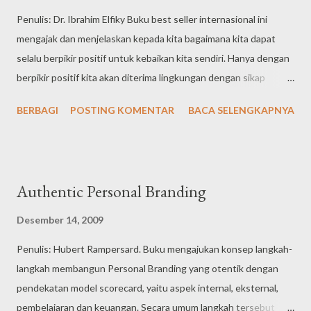
dipanggil Rama, persis sama seperti dia memperlakukan adiknya
Penulis: Dr. Ibrahim Elfiky Buku best seller internasional ini
yang normal. Kasihnya begitu tulus, sikapnya begitu positif.
mengajak dan menjelaskan kepada kita bagaimana kita dapat
Maka tumbuhlah Rama menjadi seorang pemuda yang hebat. Dia
selalu berpikir positif untuk kebaikan kita sendiri. Hanya dengan
tidak punya rasa rendah diri sedikit pun, indera penglihatannya
berpikir positif kita akan diterima lingkungan dengan sikap
yang tidak berfungsi tidak menghalangi ambisinya sedikit pun,
positif, dan kesuksesan dapat di raih setapak demi setapak,
dan dia tidak menjadikan kekurangan ind...
BERBAGI
POSTING KOMENTAR
BACA SELENGKAPNYA
sesuai dengan bentuk kesuksesan yang kita kehendaki. Buku ini
menjelaskan bahwa pikiran memiliki 15 kekuatan dahsyat, yaitu:
melahirkan mindset, mempengaruhi intelektualitas,
mempengaruhi fisik, mempengaruhi perasaan, mempengaruhi
Authentic Personal Branding
sikap, mempengaruhi hasil, mempengaruhi citra diri,
mempengaruhi harga diri, mempengaruhi rasa percaya diri,
Desember 14, 2009
mempengaruhi kondisi jiwa, mempengaruhi kondisi kesehatan,
Penulis: Hubert Rampersard. Buku mengajukan konsep langkah-
melampaui batas waktu, tidak mengenal jarak, menambah atau
langkah membangun Personal Branding yang otentik dengan
mengurangi energi, melahirkan kebiasaan. Kita seharusnya
pendekatan model scorecard, yaitu aspek internal, eksternal,
menghindari sejauh mungkin berpikir negatif, karena pikiran
pembelajaran dan keuangan. Secara umum langkah tersebut
tersebut berdampak terhadap respon menyerang atau lari,