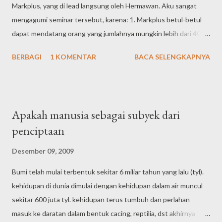
Markplus, yang di lead langsung oleh Hermawan. Aku sangat
mengagumi seminar tersebut, karena: 1. Markplus betul-betul
dapat mendatang orang yang jumlahnya mungkin lebih dari 4000.
LUAR BIASA. Saya kita ini merupakan prestasi besar, bagaimana
BERBAGI
1 KOMENTAR
BACA SELENGKAPNYA
Markplus bisa mampu membuat magnet kepada 4000 orang
yang hampir seluruhnya adalah profesional atau pebisnis yang
pastinya punya waktu terbatas. Dan hebatnya lagi 4000 org
tersebut dari tingkat menteri, gebernur sampai tingkat staf
Apakah manusia sebagai subyek dari
rendahan. 2. Seminar tersebut dipercaya oleh para sponsor kelas
penciptaan
atas Indonesia, bahkan para sponsor mau bersusah payah setup
booth untuk jualan hanya untuk event yang hanya sehari itu.
Desember 09, 2009
Konten materi? cukup bagus, meskipun tidak mencapai level
Bumi telah mulai terbentuk sekitar 6 miliar tahun yang lalu (tyl).
istimewa. Hermawan menawarkan konsep baru yang beliau
kehidupan di dunia dimulai dengan kehidupan dalam air muncul
sebut 'MARKETING CONNECT'. Beliau juga mengusulkan
sekitar 600 juta tyl. kehidupan terus tumbuh dan perlahan
perubahan stategi marketing yang salama ini kita kenal STP, 4P
masuk ke daratan dalam bentuk cacing, reptilia, dst akhirnya
dan seterusnya menjadi 12C, yaitu communitization, ca...