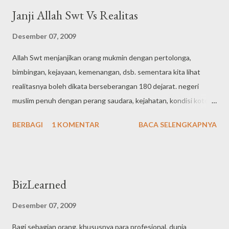
Janji Allah Swt Vs Realitas
Desember 07, 2009
Allah Swt menjanjikan orang mukmin dengan pertolonga,
bimbingan, kejayaan, kemenangan, dsb. sementara kita lihat
realitasnya boleh dikata berseberangan 180 dejarat. negeri
muslim penuh dengan perang saudara, kejahatan, kondisi kotor,
kemiskinan, kebodohan, keterbelakangan. justru negeri non-
BERBAGI
1 KOMENTAR
BACA SELENGKAPNYA
islam yang saat ini relatif bisa kita katakan (paling tidak dengan
kacamata umum) makmur, jaya, maju, dsb. terus terang saya
bingung bagaimana menjelaskan janji Allah Swt tersebut dengan
kalimat yang bisa di nalar. wasalam.
BizLearned
Desember 07, 2009
Bagi sebagian orang, khususnya para profesional, dunia