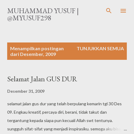
Langsung ke konten utama
MUHAMMAD YUSUF |
@MYUSUF298
P
Menampilkan postingan
TUNJUKKAN SEMUA
o
dari Desember, 2009
s
t
i
Selamat Jalan GUS DUR
n
g
Desember 31, 2009
a
selamat jalan gus dur yang telah berpulang kemarin tgl 30 Des
n
09. Engkau kreatif, percaya diri, berani, tidak takut dan
tergantung kepada siapa pun kecuali Allah swt tentunya.
sungguh sifat-sifat yang menjadi inspirasiku. semoga aku bisa