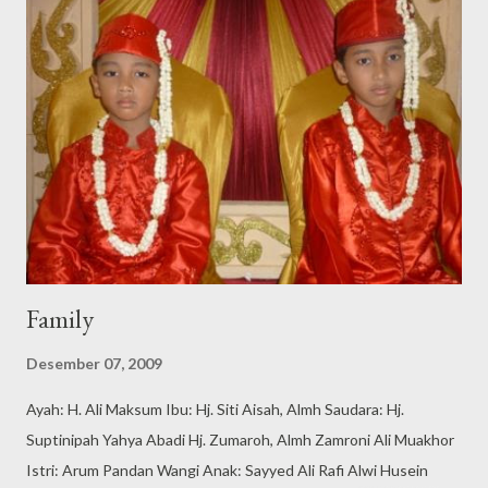
aku bekerja sekitar 2 tahun lebih di bidang marketing. Tahun
2008 aku pindah ke Kantor Divisi Jawa Timur. Di sini aku di
tugaskan di bidang pengembangan bisnis, bidang yang berbeda
dengan sebelumnya, namun punya keterkaitan yang cukup kuat.
Selama sekitar 3 tahun, aku terlibat dalam beberapa satuan
tugas pengembangan bisnis baru, beberapa yang terkenal
adalah 'TelkomnetInstan' dan kartu calling card 'Bebas'. Akhir
tahun 2002 aku dipindahkan ...
Family
Desember 07, 2009
Ayah: H. Ali Maksum Ibu: Hj. Siti Aisah, Almh Saudara: Hj.
Suptinipah Yahya Abadi Hj. Zumaroh, Almh Zamroni Ali Muakhor
Istri: Arum Pandan Wangi Anak: Sayyed Ali Rafi Alwi Husein