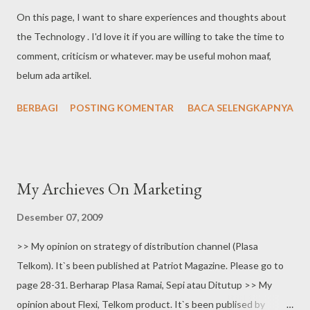
kepada ketiga anakku yang lahir dan besar di kota besar. Ingin
On this page, I want to share experiences and thoughts about
sekali aku mengajak mereka merasakan dan menapaktilasi
the Technology . I'd love it if you are willing to take the time to
kehidupan desa, namun sulit rasanya karena waktu dan rutinitas
comment, criticism or whatever. may be useful mohon maaf,
kami sekeluarga. Ketika aku usia SD, orang tuaku membeli rumah
belum ada artikel.
di desa lain yang ralatif jauh lebih maju, namanya Pandansari,
kecamatan Warungasem, Kabupaten Ba...
BERBAGI
POSTING KOMENTAR
BACA SELENGKAPNYA
My Archieves On Marketing
Desember 07, 2009
>> My opinion on strategy of distribution channel (Plasa
Telkom). It`s been published at Patriot Magazine. Please go to
page 28-31. Berharap Plasa Ramai, Sepi atau Ditutup >> My
opinion about Flexi, Telkom product. It`s been publised by