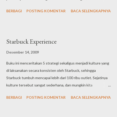
adalah: 1. Merumuskan dan menetapkan ambisi pribadi 2.
mencela, mengkritik, suka membanding-bandingkan,
BERBAGI
POSTING KOMENTAR
BACA SELENGKAPNYA
Merumuskan dan menetapkan merk pribadi 3. Merumuskan
menguatkan e...
Personal Scorecard 4. PDAC (plan-deploy-act-challenge)
Starbuck Experience
Desember 14, 2009
Buku ini menceritakan 5 strategi sekaligus menjadi kulture yang
di laksanakan secara konsisten oleh Starbuck, sehingga
Starbuck tumbuh mencapai lebih dari 100 ribu outlet. Sejatinya
kulture tersebut sangat sederhana, dan mungkin kita
menyepelekan jenis strategi demikian, namun strategi dan
BERBAGI
POSTING KOMENTAR
BACA SELENGKAPNYA
kulture ini sungguh sulit di laksanakan tanpa komitmen tinggi
dari top level dan seluruh staf yang bekerja. Inti dari kulture
tersebut adalah kenali dan layani pelanggan sepuas mungkin,