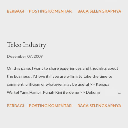
Patriot Magazine (01/2009). Flexi Bukan Anak Emas Lagi >>
BERBAGI
POSTING KOMENTAR
BACA SELENGKAPNYA
Proposed idea for Telkom Channel Management. It`s been
published by Kampium Portal (09/2006). Channel Management
Telkom >> Proposed idea for Telkom Wartel. It`s been
presented to Director (07/2007). Konsep Pengembangan
Telco Industry
Wartel (Warung Telekomunikasi) .
Desember 07, 2009
On this page, I want to share experiences and thoughts about
the business . I'd love it if you are willing to take the time to
comment, criticism or whatever. may be useful >> Kenapa
Wartel Yang Hampir Punah Kini Berdemo >> Dukung
Menkominfo Pertahankan BTS >> Ayo Tolak Asing Kuasai
BERBAGI
POSTING KOMENTAR
BACA SELENGKAPNYA
Menara BTS >> Asing Kembali Kuasai Telco >> Akhirnya
SmartFren Menjadi Pioner >> Mampukah Bangsa Kita
Menguasai Industri Telco di Negeri Sendiri? >> Yang Menarik Di