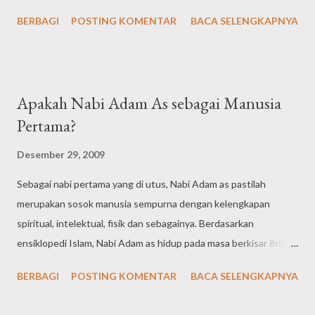
mengikuti jejakmu, wahai hamba Allah yang kubanggakan.
BERBAGI
POSTING KOMENTAR
BACA SELENGKAPNYA
Apakah Nabi Adam As sebagai Manusia
Pertama?
Desember 29, 2009
Sebagai nabi pertama yang di utus, Nabi Adam as pastilah
merupakan sosok manusia sempurna dengan kelengkapan
spiritual, intelektual, fisik dan sebagainya. Berdasarkan
ensiklopedi Islam, Nabi Adam as hidup pada masa berkisar 8ribu
tahun yang lalu (tyl). Pada sisi lain, kita mendengar para
BERBAGI
POSTING KOMENTAR
BACA SELENGKAPNYA
sejarawan bahwa kehidupan manusia primitif sudah ada sejak
500ribu tyl di afrika. Pada tahun 60ribu tyl kehidupan sebagian