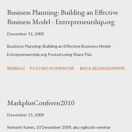
dukung dan berdayakan mitra (sebutan manajemen kepada para
Business Planning: Building an Effective
pegawai). selamat membaca
Business Model - Entrepreneurship.org
Desember 11, 2009
Business Planning: Building an Effective Business Model -
Entrepreneurship.org Posted using ShareThis
BERBAGI
POSTING KOMENTAR
BACA SELENGKAPNYA
MarkplusConferen2010
Desember 11, 2009
Kemarin Kamis, 10 Desember 2009, aku ngikutin seminar