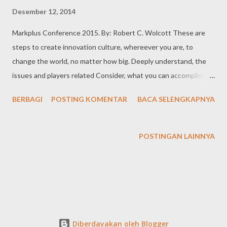
Desember 12, 2014
Markplus Conference 2015. By: Robert C. Wolcott These are
steps to create innovation culture, whereever you are, to
change the world, no matter how big. Deeply understand, the
issues and players related Consider, what you can accomplish
with no money Convene, non-obvious partners To be optimistic,
BERBAGI
POSTING KOMENTAR
BACA SELENGKAPNYA
like a thoughtful tiggers and contructive eeyores Seek, common
ground Define, design principles to guide your actions Phase,
your plan Try, a lot of stuff and learn. Mission and challenges
POSTINGAN LAINNYA
Keyword: deeply understand the issues and involved in the
implementation
Diberdayakan oleh Blogger