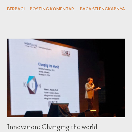
Automotive Aim: Banking Multi finance Pharmacitical FMCG
BERBAGI
POSTING KOMENTAR
BACA SELENGKAPNYA
Insurance Retail Fire Infrastructure and utilities Telecom
services Media Building and contruction Rise of local leader :
Indonesia wow cities 2015 Yogyakarta Surabaya Banda aceh
Sleman Banyuwangi C. How Productivity: effectiveness,
efficiency Attractive (aware,appeal) Coriusity (ask, appeal)
Commitment (act, ask) Affinity (advocate, act) Creativity:
Suitability of offering Quality of service Measurement Par (act,
aware) Bar (advocate, aware)
Innovation: Changing the world