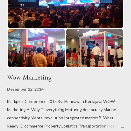
dengan tahun ini, yaitu 8 juta. Jumlah sepeda motor saat ini
berkisar 85 juta. Investasi tahun ini akan tumbuh sekitar 7
persen, dengan angka berkisar Rp. 1.000 triliun, sedangkan
tahun depan diperkirakan tumbuh sekitar 8%. Sayang sekali,
bahwa investasi masih didominasi asing dengan porsi 60%
Telekomunikasi tumbuh berkisar 8-9 %. Koneksi internet akan
tumbuh signifikan dari tahun ini sekitar ...
Wow Marketing
Desember 12, 2014
Markplus Conference 2015 By: Hermawan Kertajaya WOW
Marketing A. Why E-everything Maturing democracy Marine
connectivity Mental revolution Integrated market B. What
Ready: E-commerce Property Logistics Transportation Hospital