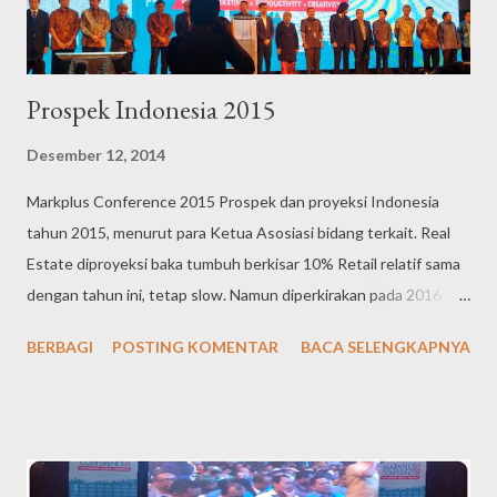
Prospek Indonesia 2015
Desember 12, 2014
Markplus Conference 2015 Prospek dan proyeksi Indonesia
tahun 2015, menurut para Ketua Asosiasi bidang terkait. Real
Estate diproyeksi baka tumbuh berkisar 10% Retail relatif sama
dengan tahun ini, tetap slow. Namun diperkirakan pada 2016
sangat prospektif Komputer cenderung melambat, tahun depan
BERBAGI
POSTING KOMENTAR
BACA SELENGKAPNYA
diperkirakan tumbuh maksimal 10% IT tumbuh sangat pesar,
berkisar 20%. Penjualan smartphone akan mencapai 40 jt,
dengan user smartphone aktif mendekati 100 juta. Apps akan
tumbuh dua kali lipat. Kendaraan roda empat atau lebih relatif
stagnan di angka 1,2 juta Sepeda motor relatif akan sama