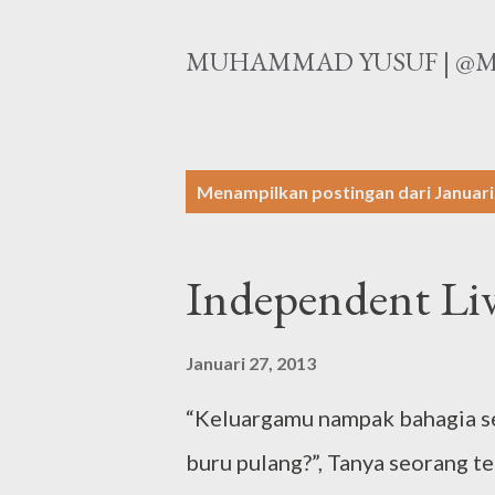
MUHAMMAD YUSUF | @M
P
Menampilkan postingan dari Januari
o
s
Independent Li
t
i
Januari 27, 2013
n
“Keluargamu nampak bahagia sek
g
a
buru pulang?”, Tanya seorang 