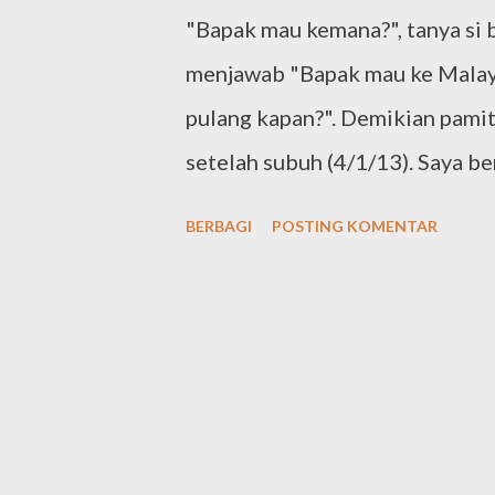
"Bapak mau kemana?", tanya si b
menjawab "Bapak mau ke Malaysi
pulang kapan?". Demikian pamita
setelah subuh (4/1/13). Saya b
rombongan kantor berjumlah tig
BERBAGI
POSTING KOMENTAR
acara kebersamaan setelah cuku
Sesuai jadwal, kami akan berang
Malaysia sampai Minggu, 6/1/
Petronas, negeri Malaka dan te
Nikmati cerita tentang Malaysi