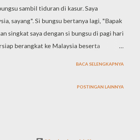
ungsu sambil tiduran di kasur. Saya
a, sayang". Si bungsu bertanya lagi, "Bapak
n singkat saya dengan si bungsu di pagi hari
ersiap berangkat ke Malaysia beserta
a puluhan orang. Acara kali ini merupakan
BACA SELENGKAPNYA
p penat mengejar target di akhir 2012.
kat dari Soetta pada Jumat, 4/1/13. Di
POSTINGAN LAINNYA
13. Kami berencana mengunjungi Twin Tower
ntu beberapa tempat budaya di Malaysia.
a pada tulisan dan gambar berikutnya.