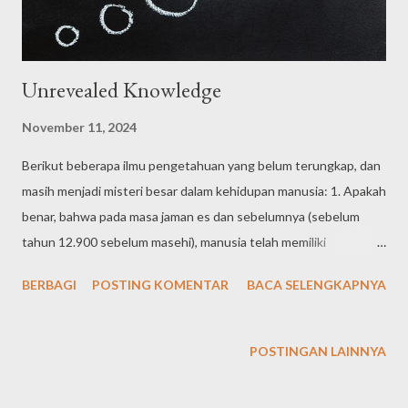
Unrevealed Knowledge
November 11, 2024
Berikut beberapa ilmu pengetahuan yang belum terungkap, dan
masih menjadi misteri besar dalam kehidupan manusia: 1. Apakah
benar, bahwa pada masa jaman es dan sebelumnya (sebelum
tahun 12.900 sebelum masehi), manusia telah memiliki
peradaban yang sangat tinggi, yang dibuktikan dengan
BERBAGI
POSTING KOMENTAR
BACA SELENGKAPNYA
peninggalan-peninggalan bangunan luar biasa seperti Gunung
Padang Indonesia, Gurun Gobi Mongolia, Gobekli Tape Turki,
Abu Simbel Mesir, Pulau Paskah, Machu Piccu Peru. 2. Apakah
POSTINGAN LAINNYA
benar, bahwa alam semesta ini multidimesi atau multiverse.
Dalam arti, Bumi dan alam semesta yang kita saksikan ini