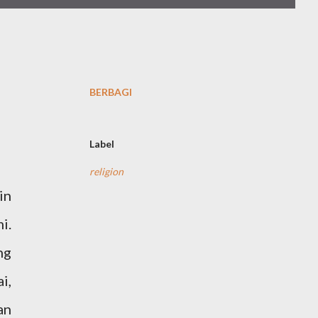
BERBAGI
Label
religion
in
i.
ng
i,
an