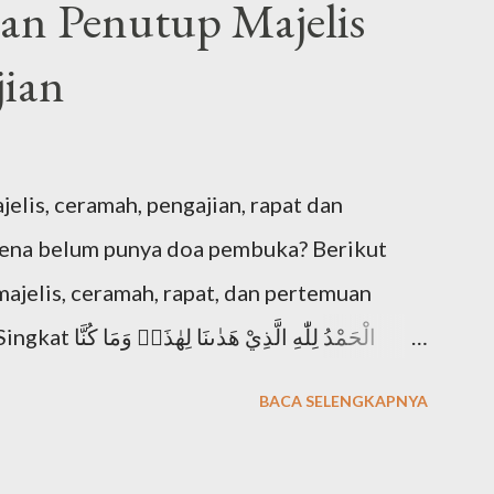
n Penutup Majelis
ian
is, ceramah, pengajian, rapat dan
rena belum punya doa pembuka? Berikut
jelis, ceramah, rapat, dan pertemuan
الْحَمْدُ لِلّٰهِ ا
BACA SELENGKAPNYA
hadānallāh" Artinya: "Segala puji bagi Allah
a (surga) ini dan kami sekali-kali tidak