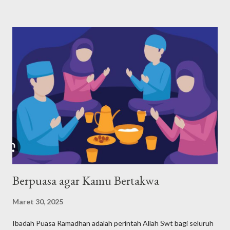
diteruskan Nabi Yaqub dan nabi-nabi selanjutnya, namun tokoh
sentral agama Yahudi adalah Nabi Musa, yang hidup pada tahun
1527-1407 SM. Maka, dari agama-agama samawi, Yahudi adalah
agama pertama menurut urutan waktunya. Bagaimana Nabi
Musa mendefiniskan dan mengajarkan ketuhanan kepada
kaumnya? Nabi Musa dengan tegas menyatakan bahwa Tuhan
adalah Yang Maha Esa. Pernyataan yang paling terkenal tentang
keesaan Tuhan dalam ajaran Musa ada dalam Ulangan 6:4, yang
disebut Shema Israel: "Dengarlah, hai Israel: Tuhan itu Allah
kita, Tuhan itu esa!". Shema Israel a...
Berpuasa agar Kamu Bertakwa
Maret 30, 2025
Ibadah Puasa Ramadhan adalah perintah Allah Swt bagi seluruh