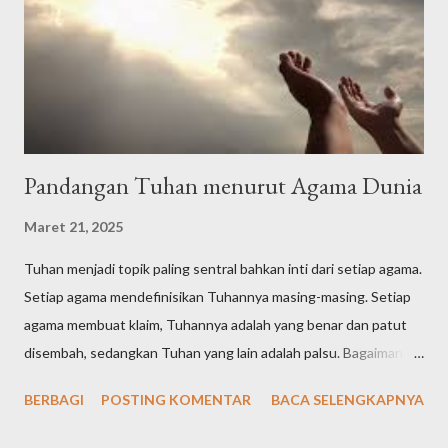
Artinya: Segala puji bagi Allah Tuhan seluruh alam. Semoga
shalawat dan ...
Pandangan Tuhan menurut Agama Dunia
Maret 21, 2025
Tuhan menjadi topik paling sentral bahkan inti dari setiap agama.
Setiap agama mendefinisikan Tuhannya masing-masing. Setiap
agama membuat klaim, Tuhannya adalah yang benar dan patut
disembah, sedangkan Tuhan yang lain adalah palsu. Bagaimana
definisi Tuhan dalam pandangan agama-agama di dunia? Tuhan
BERBAGI
POSTING KOMENTAR
BACA SELENGKAPNYA
Yahudi (Yudaisme) Meski ajaran Yahudi telah diajarkan sejak Nabi
Ibrahim yang hidup pada tahun 1997-1822 SM, kemudian