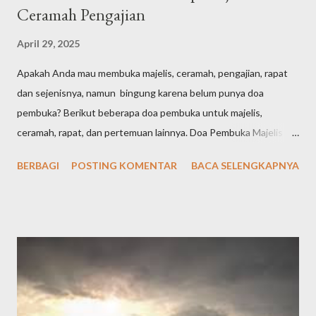
Ceramah Pengajian
April 29, 2025
Apakah Anda mau membuka majelis, ceramah, pengajian, rapat
dan sejenisnya, namun bingung karena belum punya doa
pembuka? Berikut beberapa doa pembuka untuk majelis,
ceramah, rapat, dan pertemuan lainnya. Doa Pembuka Majelis
Singkat الْحَمْدُ لِلّٰهِ الَّذِيْ هَدٰىنَا لِهٰذَاۗ وَمَا كُنَّا لِنَهْتَدِيَ لَوْلَآ اَنْ هَدٰىنَا اللّٰهُ Arab
BERBAGI
POSTING KOMENTAR
BACA SELENGKAPNYA
latin: "Alḥamdu lillāhil-lażī hadānā lihāżā, wa mā kunnā
linahtadiya lau lā an hadānallāh" Artinya: "Segala puji bagi Allah
yang telah menunjuki kami kepada (surga) ini dan kami sekali-kali
tidak akan mendapat petunjuk kalau Allah tidak memberi kami
petunjuk," الْحَمْدُلِلَّه رَبِّ الْعَالَمِيْنَ وَالصَّلاَةُ وَالسَّلاَمُ عَلَى أَشْرَفِ اْلأَنْبِيَاءِ
وَالْمُرْسَلِيْنَ وَعَلَى اَلِهِ وَصَحْبِهِ أَجْمَعِيْنَ أَمَّا بَعْدُ Alhamdulillahi
rabbil’aalamiin, wash-sholaatu wassalaamu ‘ala isyrofil anbiyaa i
walmursaliin, wa’alaa alihi washohbihii ajma’iin ammaba’adu .