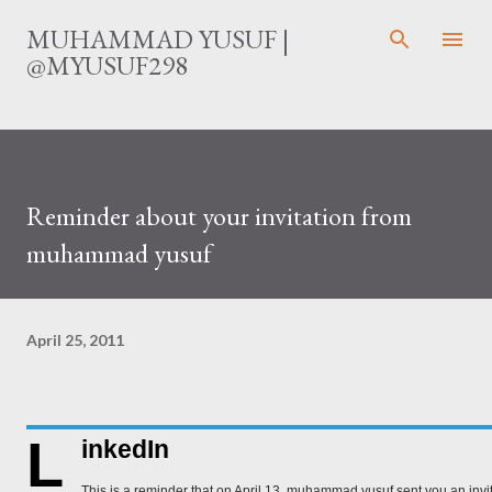
Langsung ke konten utama
MUHAMMAD YUSUF |
@MYUSUF298
Reminder about your invitation from
muhammad yusuf
April 25, 2011
L
inkedIn
This is a reminder that on April 13, muhammad yusuf sent you an invi