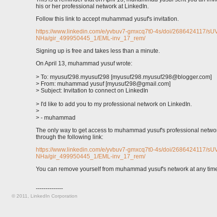
his or her professional network at LinkedIn.
Follow this link to accept muhammad yusuf's invitation.
https://www.linkedin.com/e/yvbuv7-gmxcq7t0-4s/doi/2686424117/sU
NHa/gir_499950445_1/EML-inv_17_rem/
Signing up is free and takes less than a minute.
On April 13, muhammad yusuf wrote:
> To: myusuf298.myusuf298 [myusuf298.myusuf298@blogger.com]
> From: muhammad yusuf [myusuf298@gmail.com]
> Subject: Invitation to connect on LinkedIn
> I'd like to add you to my professional network on LinkedIn.
>
> - muhammad
The only way to get access to muhammad yusuf's professional networ
through the following link:
https://www.linkedin.com/e/yvbuv7-gmxcq7t0-4s/doi/2686424117/sU
NHa/gir_499950445_1/EML-inv_17_rem/
You can remove yourself from muhammad yusuf's network at any tim
--------------
© 2011, LinkedIn Corporation