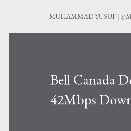
MUHAMMAD YUSUF | @M
Bell Canada D
42Mbps Downl