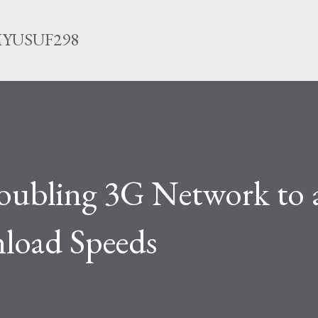
Langsung ke konten utama
YUSUF298
oubling 3G Network to 
oad Speeds