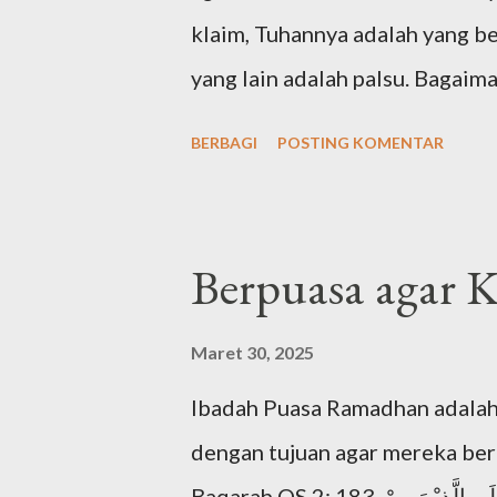
klaim, Tuhannya adalah yang b
yang lain adalah palsu. Bagai
agama di dunia? Tuhan Yahudi 
BERBAGI
POSTING KOMENTAR
diajarkan sejak Nabi Ibrahim 
kemudian diteruskan Nabi Yaqu
sentral agama Yahudi adalah N
Berpuasa agar 
1407 SM. Maka, dari agama-ag
menurut urutan waktunya. Bag
Maret 30, 2025
mengajarkan ketuhanan kepad
Ibadah Puasa Ramadhan adalah 
menyatakan bahwa Tuhan adala
dengan tujuan agar mereka ber
terkenal tentang keesaan Tuha
Baqarah QS 2: 183. يٰٓاَيُّهَا الَّذِيْنَ اٰمَنُوْا كُتِبَ عَلَيْكُمُ الصِّيَامُ كَمَا كُتِبَ عَلَى الَّذِيْنَ مِنْ