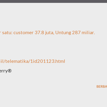
 satu: customer 37.8 juta, Untung 287 miIiar.
riil/telematika/1id201123.html
erry®
BERBA