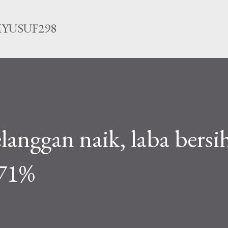
Langsung ke konten utama
YUSUF298
langgan naik, laba bersi
 71%