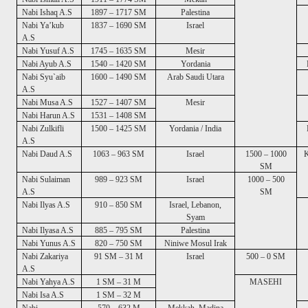
Nabi Ishaq A.S
1897 – 1717 SM
Palestina
Nabi Ya’kub
1837 – 1690 SM
Israel
A.S
Nabi Yusuf A.S
1745 – 1635 SM
Mesir
Nabi Ayub A.S
1540 – 1420 SM
Yordania
Nabi Syu`aib
1600 – 1490 SM
Arab Saudi Utara
A.S
Nabi Musa A.S
1527 – 1407 SM
Mesir
Nabi Harun A.S
1531 – 1408 SM
Nabi Zulkifli
1500 – 1425 SM
Yordania / India
A.S
Nabi Daud A.S
1063 – 963 SM
Israel
1500 – 1000
Kerajaan Israel, Nabi Da
SM
Nabi Sulaiman
989 – 923 SM
Israel
1000 – 500
A.S
SM
Nabi Ilyas A.S
910 – 850 SM
Israel, Lebanon,
Syam
Nabi Ilyasa A.S
885 – 795 SM
Palestina
Nabi Yunus A.S
820 – 750 SM
Niniwe Mosul Irak
Nabi Zakariya
91 SM – 31 M
Israel
500 – 0 SM
A.S
Nabi Yahya A.S
1 SM – 31 M
MASEHI
Nabi Isa A.S
1 SM – 32 M