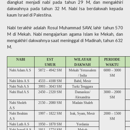
diangkat menjadi nabi pada tahun 29 M, dan mengakhiri
dakwahnya pada tahun 32 M. Nabi Isa berdakwah kepada
kaum Israel di Palestina.
Nabi terakhir adalah Rosul Muhammad SAW, lahir tahun 570
M di Mekah. Nabi mengajarkan agama Islam ke Mekah, dan
mengakhiri dakwahnya saat meninggal di Madinah, tahun 632
M.
NABI
EST
WILAYAH
PERIODE
UMUR
DAKWAH
WAKTU
Nabi Adam A.S
5872 – 4942 SM
Mekah/ Yerussalem
6000 – 3000
/ India
SM
Nabi Idris A.S
4533 – 4188 SM
Babil, Mesir
Nabi Nuh A.S
3993 – 3043 SM
Turki Tenggara
Nabi Hud A.S
2450 – 2320 SM
Damaskus/
3000 – 2000
Alexandria
SM
Nabi Sholeh
2150 – 2080 SM
Madain Shaleh
A.S
Nabi Ibrahim
1997 – 1822 SM
Irak, Syam, Mesir
2000 – 1500
A.S
SM
Nabi Luth A.S
1950 – 1870 SM
Yordania
Nabi Ismail A.S
1911 – 1774 SM
Mekah