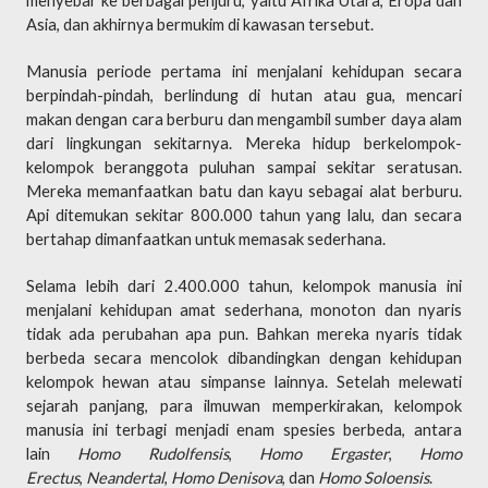
menyebar ke berbagai penjuru, yaitu Afrika Utara, Eropa dan
Asia, dan akhirnya bermukim di kawasan tersebut.
Manusia periode pertama ini menjalani kehidupan secara
berpindah-pindah, berlindung di hutan atau gua, mencari
makan dengan cara berburu dan mengambil sumber daya alam
dari lingkungan sekitarnya. Mereka hidup berkelompok-
kelompok beranggota puluhan sampai sekitar seratusan.
Mereka memanfaatkan batu dan kayu sebagai alat berburu.
Api ditemukan sekitar 800.000 tahun yang lalu, dan secara
bertahap dimanfaatkan untuk memasak sederhana.
Selama lebih dari 2.400.000 tahun, kelompok manusia ini
menjalani kehidupan amat sederhana, monoton dan nyaris
tidak ada perubahan apa pun. Bahkan mereka nyaris tidak
berbeda secara mencolok dibandingkan dengan kehidupan
kelompok hewan atau simpanse lainnya. Setelah melewati
sejarah panjang, para ilmuwan memperkirakan, kelompok
manusia ini terbagi menjadi enam spesies berbeda, antara
lain
Homo Rudolfensis
,
Homo Ergaster
,
Homo
Erectus
,
Neandertal
,
Homo Denisova
, dan
Homo Soloensis
.