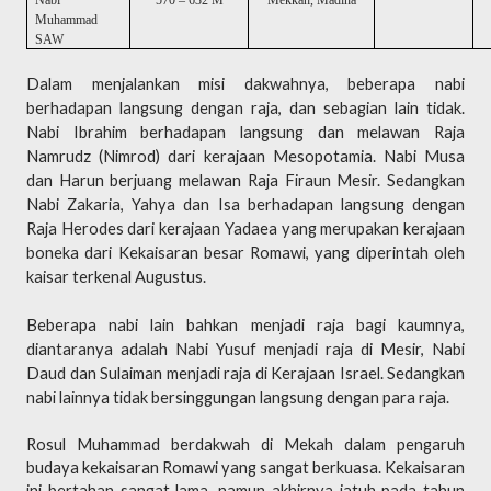
Nabi
570 – 632 M
Mekkah, Madina
Muhammad
SAW
Dalam menjalankan misi dakwahnya, beberapa nabi
berhadapan langsung dengan raja, dan sebagian lain tidak.
Nabi Ibrahim berhadapan langsung dan melawan Raja
Namrudz (Nimrod) dari kerajaan Mesopotamia. Nabi Musa
dan Harun berjuang melawan Raja Firaun Mesir. Sedangkan
Nabi Zakaria, Yahya dan Isa berhadapan langsung dengan
Raja Herodes dari kerajaan Yadaea yang merupakan kerajaan
boneka dari Kekaisaran besar Romawi, yang diperintah oleh
kaisar terkenal Augustus.
Beberapa nabi lain bahkan menjadi raja bagi kaumnya,
diantaranya adalah Nabi Yusuf menjadi raja di Mesir, Nabi
Daud dan Sulaiman menjadi raja di Kerajaan Israel. Sedangkan
nabi lainnya tidak bersinggungan langsung dengan para raja.
Rosul Muhammad berdakwah di Mekah dalam pengaruh
budaya kekaisaran Romawi yang sangat berkuasa. Kekaisaran
ini bertahan sangat lama, namun akhirnya jatuh pada tahun