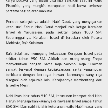
karya budaya yang masih bisa kita saksikan saat ini, yaitu
Piramida, yang mungkin merupakan hasil karya terbesar
pertama bagi sejarah manusia.
Periode selanjutnya adalah Nabi Daud, yang mengajarkan
kitab suci Zabur. Nabi Daud menjadi raja ketiga Kerajaan
Israel di Yarussalem, pada sekitar tahun 1000 SM.
Sepeninggalnya, Kerajaan Israel di teruskan oleh Putera
Mahkota, Raja Sulaiman.
Raja Sulaiman, memegang kekuasaan Kerajaan Israel pada
sekitar tahun 950 SM. Alkitab dan orang-orang Eropa
menyebutkan dengan nama Raja Salomo. Raja Sulaiman
sangat terkenal dengan kebijaksanaan, serta kemampuan
berbicara dengan berbagai hewan, karenanya sang raja
disegani oleh raja-raja lain. Kerajaannya membentang dari
Israel ke Mesir.
Nabi Ilyas lahir tahun 910 SM, keturunan keempat dari Nabi
Harun. Mengajarkan kaumnya di Kawasan Israel sampai tahun
850 SM. Dari nabi ini, lahir keturunan, yaitu Nabi Ilyasa, yang