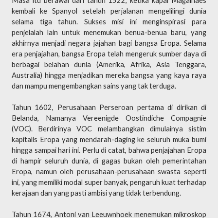
Masa itu berawal dari tahun 1522, ketika kapal Magalhaes
kembali ke Spanyol setelah perjalanan mengelilingi dunia
selama tiga tahun. Sukses misi ini menginspirasi para
penjelalah lain untuk menemukan benua-benua baru, yang
akhirnya menjadi negara jajahan bagi bangsa Eropa. Selama
era penjajahan, bangsa Eropa telah mengeruk sumber daya di
berbagai belahan dunia (Amerika, Afrika, Asia Tenggara,
Australia) hingga menjadikan mereka bangsa yang kaya raya
dan mampu mengembangkan sains yang tak terduga.
Tahun 1602, Perusahaan Perseroan pertama di dirikan di
Belanda, Namanya Vereenigde Oostindiche Compagnie
(VOC). Berdirinya VOC melambangkan dimulainya sistim
kapitalis Eropa yang mendarah-daging ke seluruh muka bumi
hingga sampai hari ini. Perlu di catat, bahwa penjajahan Eropa
di hampir seluruh dunia, di gagas bukan oleh pemerintahan
Eropa, namun oleh perusahaan-perusahaan swasta seperti
ini, yang memiliki modal super banyak, pengaruh kuat terhadap
kerajaan dan yang pasti ambisi yang tidak terbendung.
Tahun 1674, Antoni van Leeuwnhoek menemukan mikroskop