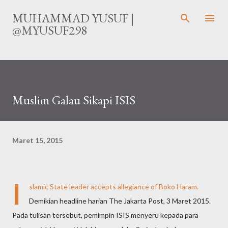
Langsung ke konten utama
MUHAMMAD YUSUF |
@MYUSUF298
Muslim Galau Sikapi ISIS
Maret 15, 2015
I
slamic State leader accepts allegiance of Boko Haram.
Demikian headline harian The Jakarta Post, 3 Maret 2015.
Pada tulisan tersebut, pemimpin ISIS menyeru kepada para