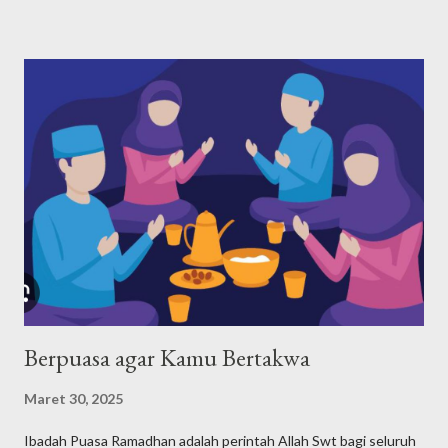
diteruskan Nabi Yaqub dan nabi-nabi selanjutnya, namun tokoh
sentral agama Yahudi adalah Nabi Musa, yang hidup pada tahun
1527-1407 SM. Maka, dari agama-agama samawi, Yahudi adalah
agama pertama menurut urutan waktunya. Bagaimana Nabi
Musa mendefiniskan dan mengajarkan ketuhanan kepada
kaumnya? Nabi Musa dengan tegas menyatakan bahwa Tuhan
adalah Yang Maha Esa. Pernyataan yang paling terkenal tentang
keesaan Tuhan dalam ajaran Musa ada dalam Ulangan 6:4, yang
disebut Shema Israel: "Dengarlah, hai Israel: Tuhan itu Allah
kita, Tuhan itu esa!". Shema Israel a...
Berpuasa agar Kamu Bertakwa
Maret 30, 2025
Ibadah Puasa Ramadhan adalah perintah Allah Swt bagi seluruh