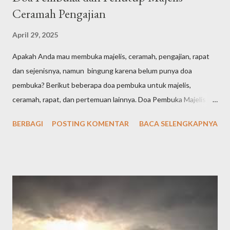
Ceramah Pengajian
April 29, 2025
Apakah Anda mau membuka majelis, ceramah, pengajian, rapat
dan sejenisnya, namun bingung karena belum punya doa
pembuka? Berikut beberapa doa pembuka untuk majelis,
ceramah, rapat, dan pertemuan lainnya. Doa Pembuka Majelis
Singkat الْحَمْدُ لِلّٰهِ الَّذِيْ هَدٰىنَا لِهٰذَاۗ وَمَا كُنَّا لِنَهْتَدِيَ لَوْلَآ اَنْ هَدٰىنَا اللّٰهُ Arab
BERBAGI
POSTING KOMENTAR
BACA SELENGKAPNYA
latin: "Alḥamdu lillāhil-lażī hadānā lihāżā, wa mā kunnā
linahtadiya lau lā an hadānallāh" Artinya: "Segala puji bagi Allah
yang telah menunjuki kami kepada (surga) ini dan kami sekali-kali
tidak akan mendapat petunjuk kalau Allah tidak memberi kami
petunjuk," الْحَمْدُلِلَّه رَبِّ الْعَالَمِيْنَ وَالصَّلاَةُ وَالسَّلاَمُ عَلَى أَشْرَفِ اْلأَنْبِيَاءِ
وَالْمُرْسَلِيْنَ وَعَلَى اَلِهِ وَصَحْبِهِ أَجْمَعِيْنَ أَمَّا بَعْدُ Alhamdulillahi
rabbil’aalamiin, wash-sholaatu wassalaamu ‘ala isyrofil anbiyaa i
walmursaliin, wa’alaa alihi washohbihii ajma’iin ammaba’adu .