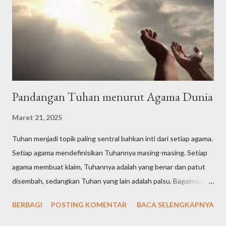
Artinya: Segala puji bagi Allah Tuhan seluruh alam. Semoga
shalawat dan ...
Pandangan Tuhan menurut Agama Dunia
Maret 21, 2025
Tuhan menjadi topik paling sentral bahkan inti dari setiap agama.
Setiap agama mendefinisikan Tuhannya masing-masing. Setiap
agama membuat klaim, Tuhannya adalah yang benar dan patut
disembah, sedangkan Tuhan yang lain adalah palsu. Bagaimana
definisi Tuhan dalam pandangan agama-agama di dunia? Tuhan
BERBAGI
POSTING KOMENTAR
BACA SELENGKAPNYA
Yahudi (Yudaisme) Meski ajaran Yahudi telah diajarkan sejak Nabi
Ibrahim yang hidup pada tahun 1997-1822 SM, kemudian