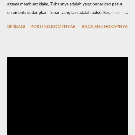
agama membuat klaim, Tuhannya adalah yang benar dan patut
disembah, sedangkan Tuhan yang lain adalah palsu. Bagaimana
definisi Tuhan dalam pandangan agama-agama di dunia? Tuhan
BERBAGI
POSTING KOMENTAR
BACA SELENGKAPNYA
Yahudi (Yudaisme) Meski ajaran Yahudi telah diajarkan sejak Nabi
Ibrahim yang hidup pada tahun 1997-1822 SM, kemudian
diteruskan Nabi Yaqub dan nabi-nabi selanjutnya, namun tokoh
sentral agama Yahudi adalah Nabi Musa, yang hidup pada tahun
1527-1407 SM. Maka, dari agama-agama samawi, Yahudi adalah
agama pertama menurut urutan waktunya. Bagaimana Nabi
Musa mendefiniskan dan mengajarkan ketuhanan kepada
kaumnya? Nabi Musa dengan tegas menyatakan bahwa Tuhan
adalah Yang Maha Esa. Pernyataan yang paling terkenal tentang
keesaan Tuhan dalam ajaran Musa ada dalam Ulangan 6:4, yang
disebut Shema Israel: "Dengarlah, hai Israel: Tuhan itu Allah
kita, Tuhan itu esa!". Shema Israel a...