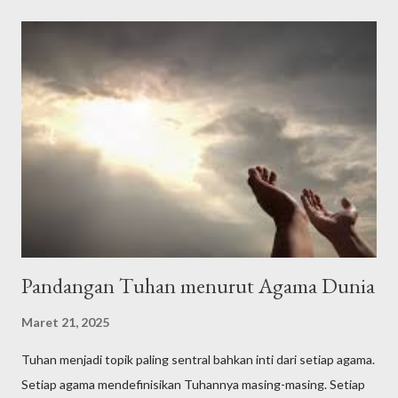
tidak akan mendapat petunjuk kalau Allah tidak memberi kami
petunjuk," الْحَمْدُلِلَّه رَبِّ الْعَالَمِيْنَ وَالصَّلاَةُ وَالسَّلاَمُ عَلَى أَشْرَفِ اْلأَنْبِيَاءِ
وَالْمُرْسَلِيْنَ وَعَلَى اَلِهِ وَصَحْبِهِ أَجْمَعِيْنَ أَمَّا بَعْدُ Alhamdulillahi
rabbil’aalamiin, wash-sholaatu wassalaamu ‘ala isyrofil anbiyaa i
walmursaliin, wa’alaa alihi washohbihii ajma’iin ammaba’adu .
Artinya: Segala puji bagi Allah Tuhan seluruh alam. Semoga
shalawat dan ...
Pandangan Tuhan menurut Agama Dunia
Maret 21, 2025
Tuhan menjadi topik paling sentral bahkan inti dari setiap agama.
Setiap agama mendefinisikan Tuhannya masing-masing. Setiap