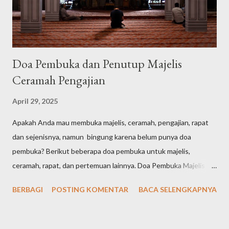
Doa Pembuka dan Penutup Majelis
Ceramah Pengajian
April 29, 2025
Apakah Anda mau membuka majelis, ceramah, pengajian, rapat
dan sejenisnya, namun bingung karena belum punya doa
pembuka? Berikut beberapa doa pembuka untuk majelis,
ceramah, rapat, dan pertemuan lainnya. Doa Pembuka Majelis
Singkat الْحَمْدُ لِلّٰهِ الَّذِيْ هَدٰىنَا لِهٰذَاۗ وَمَا كُنَّا لِنَهْتَدِيَ لَوْلَآ اَنْ هَدٰىنَا اللّٰهُ Arab
BERBAGI
POSTING KOMENTAR
BACA SELENGKAPNYA
latin: "Alḥamdu lillāhil-lażī hadānā lihāżā, wa mā kunnā
linahtadiya lau lā an hadānallāh" Artinya: "Segala puji bagi Allah
yang telah menunjuki kami kepada (surga) ini dan kami sekali-kali