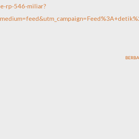
e-rp-546-miliar?
m_medium=feed&utm_campaign=Feed%3A+detik%
BERBA