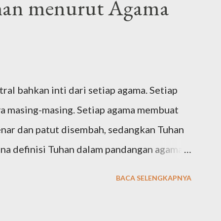
han menurut Agama
الْحَمْدُلِلَّه رَبِّ الْعَالَمِيْنَ وَالصَّلاَةُ وَالسَّلاَمُ عَلَى أَ
 i walmursaliin, wa’alaa alihi washohbihii
Segala puji bagi Allah Tuhan seluruh alam.
ral bahkan inti dari setiap agama. Setiap
a masing-masing. Setiap agama membuat
enar dan patut disembah, sedangkan Tuhan
mana definisi Tuhan dalam pandangan agama-
(Yudaisme) Meski ajaran Yahudi telah
BACA SELENGKAPNYA
yang hidup pada tahun 1997-1822 SM,
b dan nabi-nabi selanjutnya, namun tokoh