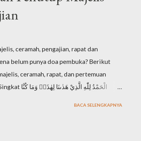
ian
is, ceramah, pengajian, rapat dan
rena belum punya doa pembuka? Berikut
jelis, ceramah, rapat, dan pertemuan
الْحَمْدُ لِلّٰهِ ا
BACA SELENGKAPNYA
hadānallāh" Artinya: "Segala puji bagi Allah
a (surga) ini dan kami sekali-kali tidak
Allah tidak memberi kami petunjuk,"