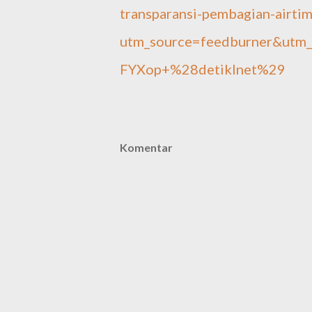
transparansi-pembagian-airtim
utm_source=feedburner&ut
FYXop+%28detikInet%29
Komentar