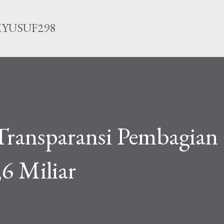
Langsung ke konten utama
YUSUF298
ransparansi Pembagian
6 Miliar