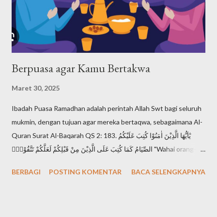
keesaan Tuhan dalam ajaran Musa ada dalam Ulangan 6:4, yang
disebut Shema Israel: "Dengarlah, hai Israel: Tuhan itu Allah
kita, Tuhan itu esa!". Shema Israel a...
Berpuasa agar Kamu Bertakwa
Maret 30, 2025
Ibadah Puasa Ramadhan adalah perintah Allah Swt bagi seluruh
mukmin, dengan tujuan agar mereka bertaqwa, sebagaimana Al-
Quran Surat Al-Baqarah QS 2: 183. يٰٓاَيُّهَا الَّذِيْنَ اٰمَنُوْا كُتِبَ عَلَيْكُمُ
الصِّيَامُ كَمَا كُتِبَ عَلَى الَّذِيْنَ مِنْ قَبْلِكُمْ لَعَلَّكُمْ تَتَّقُوْنَۙ "Wahai orang-
orang yang beriman, diwajibkan atas kamu berpuasa
BERBAGI
POSTING KOMENTAR
BACA SELENGKAPNYA
sebagaimana diwajibkan atas orang-orang sebelum kamu agar
kamu bertakwa". Setiap mukmin mendambakan derajat takwa,
karena takwa adalah derajat tertinggi seorang muslimin di
hadapan Allah Swt. Sebagaimana Al-Quran Surat Al-Hujurat QS