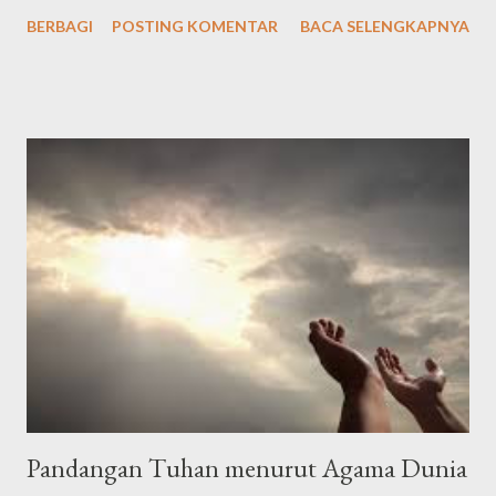
Singkat الْحَمْدُ لِلّٰهِ الَّذِيْ هَدٰىنَا لِهٰذَاۗ وَمَا كُنَّا لِنَهْتَدِيَ لَوْلَآ اَنْ هَدٰىنَا اللّٰهُ Arab
BERBAGI
POSTING KOMENTAR
BACA SELENGKAPNYA
latin: "Alḥamdu lillāhil-lażī hadānā lihāżā, wa mā kunnā
linahtadiya lau lā an hadānallāh" Artinya: "Segala puji bagi Allah
yang telah menunjuki kami kepada (surga) ini dan kami sekali-kali
tidak akan mendapat petunjuk kalau Allah tidak memberi kami
petunjuk," الْحَمْدُلِلَّه رَبِّ الْعَالَمِيْنَ وَالصَّلاَةُ وَالسَّلاَمُ عَلَى أَشْرَفِ اْلأَنْبِيَاءِ
وَالْمُرْسَلِيْنَ وَعَلَى اَلِهِ وَصَحْبِهِ أَجْمَعِيْنَ أَمَّا بَعْدُ Alhamdulillahi
rabbil’aalamiin, wash-sholaatu wassalaamu ‘ala isyrofil anbiyaa i
walmursaliin, wa’alaa alihi washohbihii ajma’iin ammaba’adu .
Artinya: Segala puji bagi Allah Tuhan seluruh alam. Semoga
shalawat dan ...
Pandangan Tuhan menurut Agama Dunia