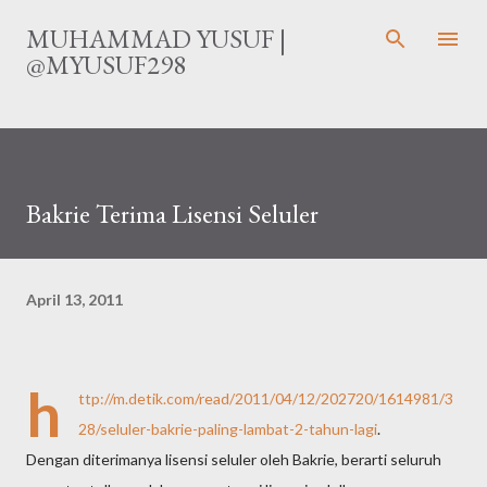
Langsung ke konten utama
MUHAMMAD YUSUF |
@MYUSUF298
Bakrie Terima Lisensi Seluler
April 13, 2011
h
ttp://m.detik.com/read/2011/04/12/202720/1614981/3
28/seluler-bakrie-paling-lambat-2-tahun-lagi
.
Dengan diterimanya lisensi seluler oleh Bakrie, berarti seluruh