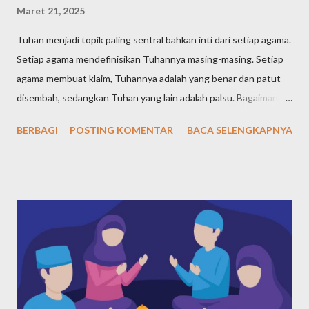
Maret 21, 2025
Tuhan menjadi topik paling sentral bahkan inti dari setiap agama.
Setiap agama mendefinisikan Tuhannya masing-masing. Setiap
agama membuat klaim, Tuhannya adalah yang benar dan patut
disembah, sedangkan Tuhan yang lain adalah palsu. Bagaimana
definisi Tuhan dalam pandangan agama-agama di dunia? Tuhan
BERBAGI
POSTING KOMENTAR
BACA SELENGKAPNYA
Yahudi (Yudaisme) Meski ajaran Yahudi telah diajarkan sejak Nabi
Ibrahim yang hidup pada tahun 1997-1822 SM, kemudian
diteruskan Nabi Yaqub dan nabi-nabi selanjutnya, namun tokoh
sentral agama Yahudi adalah Nabi Musa, yang hidup pada tahun
1527-1407 SM. Maka, dari agama-agama samawi, Yahudi adalah
agama pertama menurut urutan waktunya. Bagaimana Nabi
Musa mendefiniskan dan mengajarkan ketuhanan kepada
kaumnya? Nabi Musa dengan tegas menyatakan bahwa Tuhan
adalah Yang Maha Esa. Pernyataan yang paling terkenal tentang