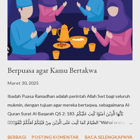
Musa mendefiniskan dan mengajarkan ketuhanan kepada
kaumnya? Nabi Musa dengan tegas menyatakan bahwa Tuhan
adalah Yang Maha Esa. Pernyataan yang paling terkenal tentang
keesaan Tuhan dalam ajaran Musa ada dalam Ulangan 6:4, yang
disebut Shema Israel: "Dengarlah, hai Israel: Tuhan itu Allah
kita, Tuhan itu esa!". Shema Israel a...
Berpuasa agar Kamu Bertakwa
Maret 30, 2025
Ibadah Puasa Ramadhan adalah perintah Allah Swt bagi seluruh
mukmin, dengan tujuan agar mereka bertaqwa, sebagaimana Al-
Quran Surat Al-Baqarah QS 2: 183. يٰٓاَيُّهَا الَّذِيْنَ اٰمَنُوْا كُتِبَ عَلَيْكُمُ
الصِّيَامُ كَمَا كُتِبَ عَلَى الَّذِيْنَ مِنْ قَبْلِكُمْ لَعَلَّكُمْ تَتَّقُوْنَۙ "Wahai orang-
orang yang beriman, diwajibkan atas kamu berpuasa
BERBAGI
POSTING KOMENTAR
BACA SELENGKAPNYA
sebagaimana diwajibkan atas orang-orang sebelum kamu agar