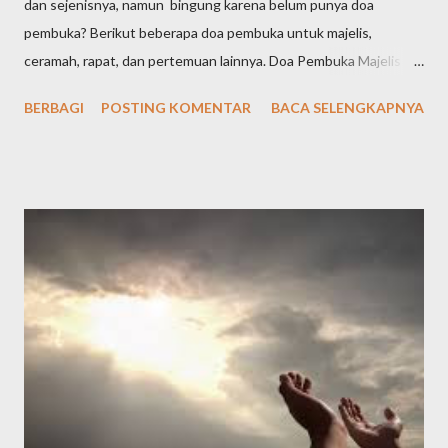
dan sejenisnya, namun bingung karena belum punya doa
pembuka? Berikut beberapa doa pembuka untuk majelis,
ceramah, rapat, dan pertemuan lainnya. Doa Pembuka Majelis
Singkat الْحَمْدُ لِلّٰهِ الَّذِيْ هَدٰىنَا لِهٰذَاۗ وَمَا كُنَّا لِنَهْتَدِيَ لَوْلَآ اَنْ هَدٰىنَا اللّٰهُ Arab
BERBAGI
POSTING KOMENTAR
BACA SELENGKAPNYA
latin: "Alḥamdu lillāhil-lażī hadānā lihāżā, wa mā kunnā
linahtadiya lau lā an hadānallāh" Artinya: "Segala puji bagi Allah
yang telah menunjuki kami kepada (surga) ini dan kami sekali-kali
tidak akan mendapat petunjuk kalau Allah tidak memberi kami
petunjuk," الْحَمْدُلِلَّه رَبِّ الْعَالَمِيْنَ وَالصَّلاَةُ وَالسَّلاَمُ عَلَى أَشْرَفِ اْلأَنْبِيَاءِ
وَالْمُرْسَلِيْنَ وَعَلَى اَلِهِ وَصَحْبِهِ أَجْمَعِيْنَ أَمَّا بَعْدُ Alhamdulillahi
rabbil’aalamiin, wash-sholaatu wassalaamu ‘ala isyrofil anbiyaa i
walmursaliin, wa’alaa alihi washohbihii ajma’iin ammaba’adu .
Artinya: Segala puji bagi Allah Tuhan seluruh alam. Semoga
shalawat dan ...