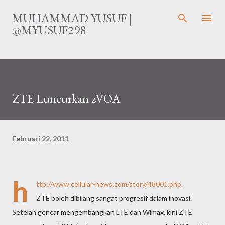
Langsung ke konten utama
MUHAMMAD YUSUF |
@MYUSUF298
ZTE Luncurkan zVOA
Februari 22, 2011
h
ttp://www.cellular-news.com/story/48001.php
.
ZTE boleh dibilang sangat progresif dalam inovasi.
Setelah gencar mengembangkan LTE dan Wimax, kini ZTE