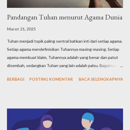
Pandangan Tuhan menurut Agama Dunia
Maret 21, 2025
Tuhan menjadi topik paling sentral bahkan inti dari setiap agama.
Setiap agama mendefinisikan Tuhannya masing-masing. Setiap
agama membuat klaim, Tuhannya adalah yang benar dan patut
disembah, sedangkan Tuhan yang lain adalah palsu. Bagaimana
definisi Tuhan dalam pandangan agama-agama di dunia? Tuhan
BERBAGI
POSTING KOMENTAR
BACA SELENGKAPNYA
Yahudi (Yudaisme) Meski ajaran Yahudi telah diajarkan sejak Nabi
Ibrahim yang hidup pada tahun 1997-1822 SM, kemudian
diteruskan Nabi Yaqub dan nabi-nabi selanjutnya, namun tokoh
sentral agama Yahudi adalah Nabi Musa, yang hidup pada tahun
1527-1407 SM. Maka, dari agama-agama samawi, Yahudi adalah
agama pertama menurut urutan waktunya. Bagaimana Nabi