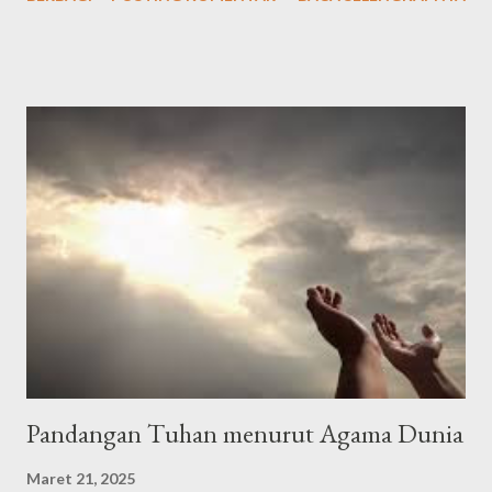
latin: "Alḥamdu lillāhil-lażī hadānā lihāżā, wa mā kunnā
linahtadiya lau lā an hadānallāh" Artinya: "Segala puji bagi Allah
yang telah menunjuki kami kepada (surga) ini dan kami sekali-kali
tidak akan mendapat petunjuk kalau Allah tidak memberi kami
petunjuk," الْحَمْدُلِلَّه رَبِّ الْعَالَمِيْنَ وَالصَّلاَةُ وَالسَّلاَمُ عَلَى أَشْرَفِ اْلأَنْبِيَاءِ
وَالْمُرْسَلِيْنَ وَعَلَى اَلِهِ وَصَحْبِهِ أَجْمَعِيْنَ أَمَّا بَعْدُ Alhamdulillahi
rabbil’aalamiin, wash-sholaatu wassalaamu ‘ala isyrofil anbiyaa i
walmursaliin, wa’alaa alihi washohbihii ajma’iin ammaba’adu .
Artinya: Segala puji bagi Allah Tuhan seluruh alam. Semoga
shalawat dan ...
Pandangan Tuhan menurut Agama Dunia
Maret 21, 2025