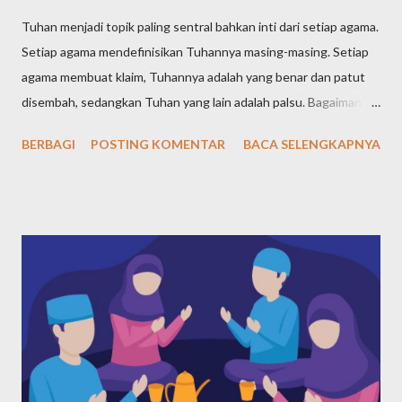
Tuhan menjadi topik paling sentral bahkan inti dari setiap agama.
Setiap agama mendefinisikan Tuhannya masing-masing. Setiap
agama membuat klaim, Tuhannya adalah yang benar dan patut
disembah, sedangkan Tuhan yang lain adalah palsu. Bagaimana
definisi Tuhan dalam pandangan agama-agama di dunia? Tuhan
BERBAGI
POSTING KOMENTAR
BACA SELENGKAPNYA
Yahudi (Yudaisme) Meski ajaran Yahudi telah diajarkan sejak Nabi
Ibrahim yang hidup pada tahun 1997-1822 SM, kemudian
diteruskan Nabi Yaqub dan nabi-nabi selanjutnya, namun tokoh
sentral agama Yahudi adalah Nabi Musa, yang hidup pada tahun
1527-1407 SM. Maka, dari agama-agama samawi, Yahudi adalah
agama pertama menurut urutan waktunya. Bagaimana Nabi
Musa mendefiniskan dan mengajarkan ketuhanan kepada
kaumnya? Nabi Musa dengan tegas menyatakan bahwa Tuhan
adalah Yang Maha Esa. Pernyataan yang paling terkenal tentang
keesaan Tuhan dalam ajaran Musa ada dalam Ulangan 6:4, yang