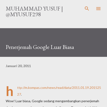
Langsung ke konten utama
MUHAMMAD YUSUF |
@MYUSUF298
Penerjemah Google Luar Biasa
Januari 20, 2011
h
ttp://m.kompas.com/news/read/data/2011.01.19.201525
27
.
Wow! Luar biasa, Google sedang mengembangkan penerjemah