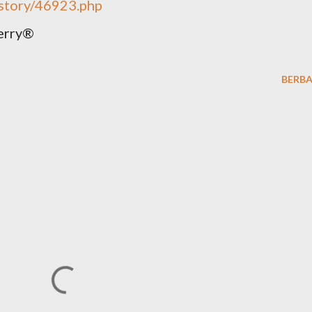
/story/46923.php
erry®
BERBA