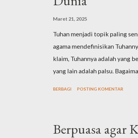
Dunia
wassalaamu ‘ala isyrofil anbiyaa
Maret 21, 2025
ajma’iin ammaba’adu . Artinya: 
Tuhan menjadi topik paling sent
Semoga shalawat dan ...
agama mendefinisikan Tuhanny
klaim, Tuhannya adalah yang b
yang lain adalah palsu. Bagai
agama di dunia? Tuhan Yahudi 
BERBAGI
POSTING KOMENTAR
diajarkan sejak Nabi Ibrahim 
kemudian diteruskan Nabi Yaqu
sentral agama Yahudi adalah N
Berpuasa agar 
1407 SM. Maka, dari agama-ag