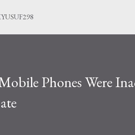
Langsung ke konten utama
YUSUF298
Mobile Phones Were Ina
ate