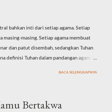
 i walmursaliin, wa’alaa alihi washohbihii
Segala puji bagi Allah Tuhan seluruh alam.
ral bahkan inti dari setiap agama. Setiap
a masing-masing. Setiap agama membuat
enar dan patut disembah, sedangkan Tuhan
mana definisi Tuhan dalam pandangan agama-
(Yudaisme) Meski ajaran Yahudi telah
BACA SELENGKAPNYA
yang hidup pada tahun 1997-1822 SM,
b dan nabi-nabi selanjutnya, namun tokoh
abi Musa, yang hidup pada tahun 1527-
Kamu Bertakwa
ama samawi, Yahudi adalah agama pertama