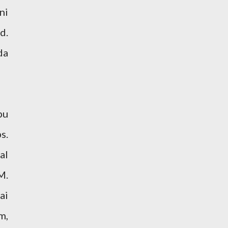
ni
d.
da
pu
s.
al
M.
ai
m,