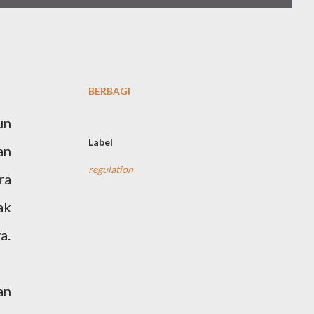
BERBAGI
un
Label
an
regulation
ra
ak
a.
an