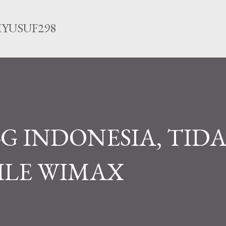
Langsung ke konten utama
YUSUF298
G INDONESIA, TID
ILE WIMAX