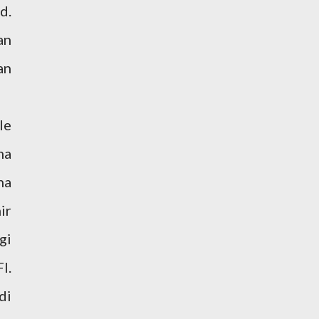
d.
an
an
le
ma
na
ir
gi
I.
di