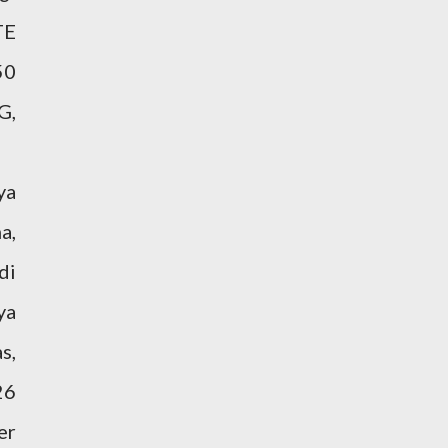
TE
50
G,
ya
a,
di
ya
s,
26
er