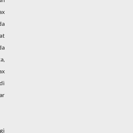
ax
da
at
da
a,
ax
di
ar
gi