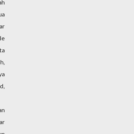
ah
ua
ar
le
ta
h,
ya
d,
an
ar
un