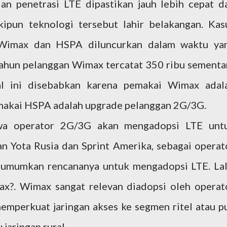
an penetrasi LTE dipastikan jauh lebih cepat d
ipun teknologi tersebut lahir belakangan. Kas
 Wimax dan HSPA diluncurkan dalam waktu ya
tahun pelanggan Wimax tercatat 350 ribu sementa
l ini disebabkan karena pemakai Wimax adal
makai HSPA adalah upgrade pelanggan 2G/3G.
hwa operator 2G/3G akan mengadopsi LTE unt
 Yota Rusia dan Sprint Amerika, sebagai operat
umumkan rencananya untuk mengadopsi LTE. Lal
x?. Wimax sangat relevan diadopsi oleh operat
emperkuat jaringan akses ke segmen ritel atau p
jaringan rural.