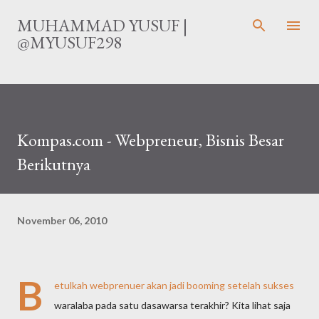
Langsung ke konten utama
MUHAMMAD YUSUF |
@MYUSUF298
Kompas.com - Webpreneur, Bisnis Besar
Berikutnya
November 06, 2010
B
etulkah webprenuer akan jadi booming setelah sukses
waralaba pada satu dasawarsa terakhir? Kita lihat saja