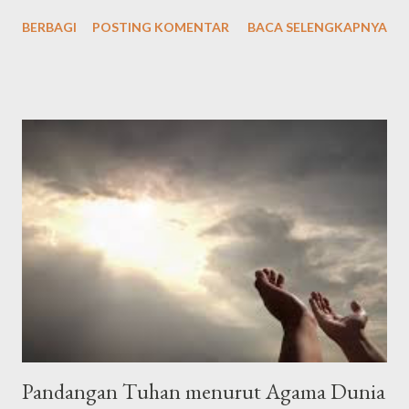
Singkat الْحَمْدُ لِلّٰهِ الَّذِيْ هَدٰىنَا لِهٰذَاۗ وَمَا كُنَّا لِنَهْتَدِيَ لَوْلَآ اَنْ هَدٰىنَا اللّٰهُ Arab
BERBAGI
POSTING KOMENTAR
BACA SELENGKAPNYA
latin: "Alḥamdu lillāhil-lażī hadānā lihāżā, wa mā kunnā
linahtadiya lau lā an hadānallāh" Artinya: "Segala puji bagi Allah
yang telah menunjuki kami kepada (surga) ini dan kami sekali-kali
tidak akan mendapat petunjuk kalau Allah tidak memberi kami
petunjuk," الْحَمْدُلِلَّه رَبِّ الْعَالَمِيْنَ وَالصَّلاَةُ وَالسَّلاَمُ عَلَى أَشْرَفِ اْلأَنْبِيَاءِ
وَالْمُرْسَلِيْنَ وَعَلَى اَلِهِ وَصَحْبِهِ أَجْمَعِيْنَ أَمَّا بَعْدُ Alhamdulillahi
rabbil’aalamiin, wash-sholaatu wassalaamu ‘ala isyrofil anbiyaa i
walmursaliin, wa’alaa alihi washohbihii ajma’iin ammaba’adu .
Artinya: Segala puji bagi Allah Tuhan seluruh alam. Semoga
shalawat dan ...
Pandangan Tuhan menurut Agama Dunia