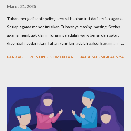
Maret 21, 2025
Tuhan menjadi topik paling sentral bahkan inti dari setiap agama.
Setiap agama mendefinisikan Tuhannya masing-masing. Setiap
agama membuat klaim, Tuhannya adalah yang benar dan patut
disembah, sedangkan Tuhan yang lain adalah palsu. Bagaimana
definisi Tuhan dalam pandangan agama-agama di dunia? Tuhan
BERBAGI
POSTING KOMENTAR
BACA SELENGKAPNYA
Yahudi (Yudaisme) Meski ajaran Yahudi telah diajarkan sejak Nabi
Ibrahim yang hidup pada tahun 1997-1822 SM, kemudian
diteruskan Nabi Yaqub dan nabi-nabi selanjutnya, namun tokoh
sentral agama Yahudi adalah Nabi Musa, yang hidup pada tahun
1527-1407 SM. Maka, dari agama-agama samawi, Yahudi adalah
agama pertama menurut urutan waktunya. Bagaimana Nabi
Musa mendefiniskan dan mengajarkan ketuhanan kepada
kaumnya? Nabi Musa dengan tegas menyatakan bahwa Tuhan
adalah Yang Maha Esa. Pernyataan yang paling terkenal tentang