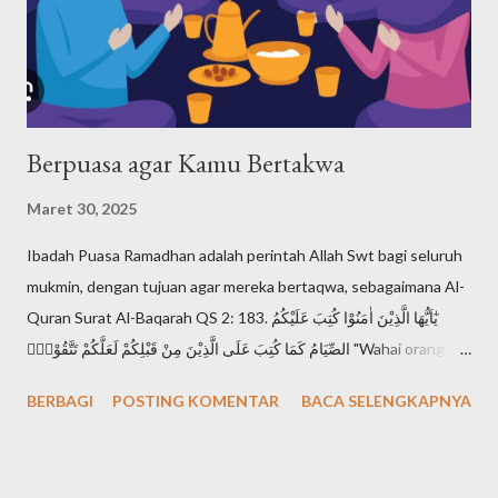
keesaan Tuhan dalam ajaran Musa ada dalam Ulangan 6:4, yang
disebut Shema Israel: "Dengarlah, hai Israel: Tuhan itu Allah
kita, Tuhan itu esa!". Shema Israel a...
Berpuasa agar Kamu Bertakwa
Maret 30, 2025
Ibadah Puasa Ramadhan adalah perintah Allah Swt bagi seluruh
mukmin, dengan tujuan agar mereka bertaqwa, sebagaimana Al-
Quran Surat Al-Baqarah QS 2: 183. يٰٓاَيُّهَا الَّذِيْنَ اٰمَنُوْا كُتِبَ عَلَيْكُمُ
الصِّيَامُ كَمَا كُتِبَ عَلَى الَّذِيْنَ مِنْ قَبْلِكُمْ لَعَلَّكُمْ تَتَّقُوْنَۙ "Wahai orang-
orang yang beriman, diwajibkan atas kamu berpuasa
BERBAGI
POSTING KOMENTAR
BACA SELENGKAPNYA
sebagaimana diwajibkan atas orang-orang sebelum kamu agar
kamu bertakwa". Setiap mukmin mendambakan derajat takwa,
karena takwa adalah derajat tertinggi seorang muslimin di