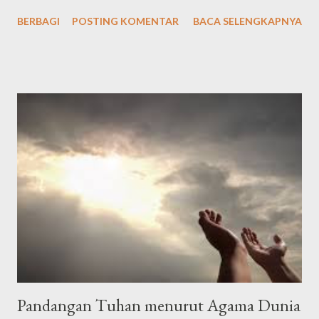
Singkat الْحَمْدُ لِلّٰهِ الَّذِيْ هَدٰىنَا لِهٰذَاۗ وَمَا كُنَّا لِنَهْتَدِيَ لَوْلَآ اَنْ هَدٰىنَا اللّٰهُ Arab
BERBAGI
POSTING KOMENTAR
BACA SELENGKAPNYA
latin: "Alḥamdu lillāhil-lażī hadānā lihāżā, wa mā kunnā
linahtadiya lau lā an hadānallāh" Artinya: "Segala puji bagi Allah
yang telah menunjuki kami kepada (surga) ini dan kami sekali-kali
tidak akan mendapat petunjuk kalau Allah tidak memberi kami
petunjuk," الْحَمْدُلِلَّه رَبِّ الْعَالَمِيْنَ وَالصَّلاَةُ وَالسَّلاَمُ عَلَى أَشْرَفِ اْلأَنْبِيَاءِ
وَالْمُرْسَلِيْنَ وَعَلَى اَلِهِ وَصَحْبِهِ أَجْمَعِيْنَ أَمَّا بَعْدُ Alhamdulillahi
rabbil’aalamiin, wash-sholaatu wassalaamu ‘ala isyrofil anbiyaa i
walmursaliin, wa’alaa alihi washohbihii ajma’iin ammaba’adu .
Artinya: Segala puji bagi Allah Tuhan seluruh alam. Semoga
shalawat dan ...
Pandangan Tuhan menurut Agama Dunia