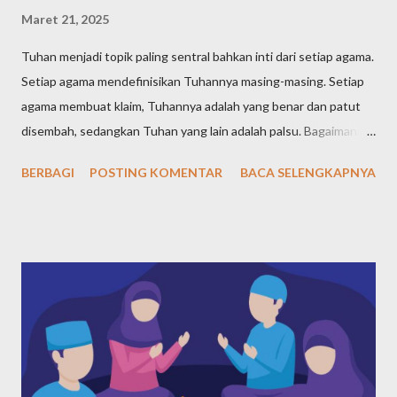
Maret 21, 2025
Tuhan menjadi topik paling sentral bahkan inti dari setiap agama.
Setiap agama mendefinisikan Tuhannya masing-masing. Setiap
agama membuat klaim, Tuhannya adalah yang benar dan patut
disembah, sedangkan Tuhan yang lain adalah palsu. Bagaimana
definisi Tuhan dalam pandangan agama-agama di dunia? Tuhan
BERBAGI
POSTING KOMENTAR
BACA SELENGKAPNYA
Yahudi (Yudaisme) Meski ajaran Yahudi telah diajarkan sejak Nabi
Ibrahim yang hidup pada tahun 1997-1822 SM, kemudian
diteruskan Nabi Yaqub dan nabi-nabi selanjutnya, namun tokoh
sentral agama Yahudi adalah Nabi Musa, yang hidup pada tahun
1527-1407 SM. Maka, dari agama-agama samawi, Yahudi adalah
agama pertama menurut urutan waktunya. Bagaimana Nabi
Musa mendefiniskan dan mengajarkan ketuhanan kepada
kaumnya? Nabi Musa dengan tegas menyatakan bahwa Tuhan
adalah Yang Maha Esa. Pernyataan yang paling terkenal tentang