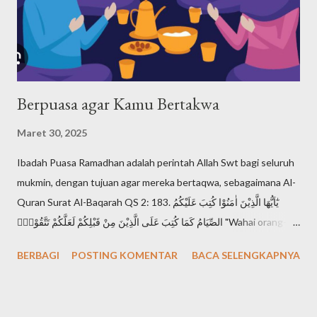
keesaan Tuhan dalam ajaran Musa ada dalam Ulangan 6:4, yang
disebut Shema Israel: "Dengarlah, hai Israel: Tuhan itu Allah
kita, Tuhan itu esa!". Shema Israel a...
Berpuasa agar Kamu Bertakwa
Maret 30, 2025
Ibadah Puasa Ramadhan adalah perintah Allah Swt bagi seluruh
mukmin, dengan tujuan agar mereka bertaqwa, sebagaimana Al-
Quran Surat Al-Baqarah QS 2: 183. يٰٓاَيُّهَا الَّذِيْنَ اٰمَنُوْا كُتِبَ عَلَيْكُمُ
الصِّيَامُ كَمَا كُتِبَ عَلَى الَّذِيْنَ مِنْ قَبْلِكُمْ لَعَلَّكُمْ تَتَّقُوْنَۙ "Wahai orang-
orang yang beriman, diwajibkan atas kamu berpuasa
BERBAGI
POSTING KOMENTAR
BACA SELENGKAPNYA
sebagaimana diwajibkan atas orang-orang sebelum kamu agar
kamu bertakwa". Setiap mukmin mendambakan derajat takwa,
karena takwa adalah derajat tertinggi seorang muslimin di