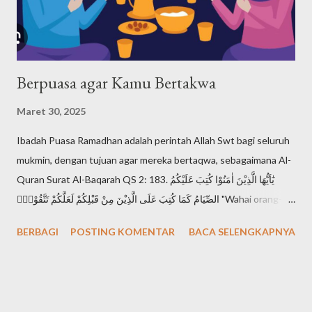
disebut Shema Israel: "Dengarlah, hai Israel: Tuhan itu Allah
kita, Tuhan itu esa!". Shema Israel a...
Berpuasa agar Kamu Bertakwa
Maret 30, 2025
Ibadah Puasa Ramadhan adalah perintah Allah Swt bagi seluruh
mukmin, dengan tujuan agar mereka bertaqwa, sebagaimana Al-
Quran Surat Al-Baqarah QS 2: 183. يٰٓاَيُّهَا الَّذِيْنَ اٰمَنُوْا كُتِبَ عَلَيْكُمُ
الصِّيَامُ كَمَا كُتِبَ عَلَى الَّذِيْنَ مِنْ قَبْلِكُمْ لَعَلَّكُمْ تَتَّقُوْنَۙ "Wahai orang-
orang yang beriman, diwajibkan atas kamu berpuasa
BERBAGI
POSTING KOMENTAR
BACA SELENGKAPNYA
sebagaimana diwajibkan atas orang-orang sebelum kamu agar
kamu bertakwa". Setiap mukmin mendambakan derajat takwa,
karena takwa adalah derajat tertinggi seorang muslimin di
hadapan Allah Swt. Sebagaimana Al-Quran Surat Al-Hujurat QS