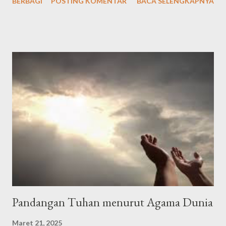
BERBAGI
POSTING KOMENTAR
BACA SELENGKAPNYA
latin: "Alḥamdu lillāhil-lażī hadānā lihāżā, wa mā kunnā
linahtadiya lau lā an hadānallāh" Artinya: "Segala puji bagi Allah
yang telah menunjuki kami kepada (surga) ini dan kami sekali-kali
tidak akan mendapat petunjuk kalau Allah tidak memberi kami
petunjuk," الْحَمْدُلِلَّه رَبِّ الْعَالَمِيْنَ وَالصَّلاَةُ وَالسَّلاَمُ عَلَى أَشْرَفِ اْلأَنْبِيَاءِ
وَالْمُرْسَلِيْنَ وَعَلَى اَلِهِ وَصَحْبِهِ أَجْمَعِيْنَ أَمَّا بَعْدُ Alhamdulillahi
rabbil’aalamiin, wash-sholaatu wassalaamu ‘ala isyrofil anbiyaa i
walmursaliin, wa’alaa alihi washohbihii ajma’iin ammaba’adu .
Artinya: Segala puji bagi Allah Tuhan seluruh alam. Semoga
shalawat dan ...
Pandangan Tuhan menurut Agama Dunia
Maret 21, 2025