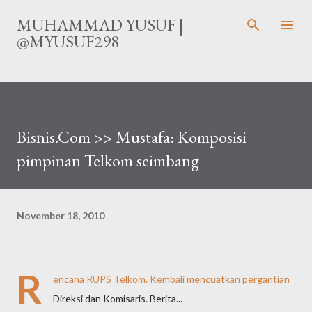
Langsung ke konten utama
MUHAMMAD YUSUF |
@MYUSUF298
Bisnis.Com >> Mustafa: Komposisi
pimpinan Telkom seimbang
November 18, 2010
R
encana RUPS Telkom. Kembali mencuatkan pergantian
Direksi dan Komisaris. Berita...