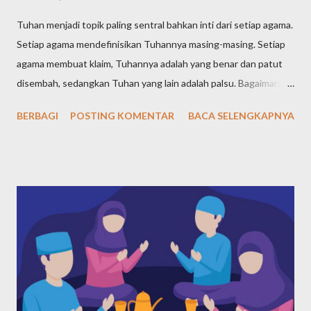
Tuhan menjadi topik paling sentral bahkan inti dari setiap agama.
Setiap agama mendefinisikan Tuhannya masing-masing. Setiap
agama membuat klaim, Tuhannya adalah yang benar dan patut
disembah, sedangkan Tuhan yang lain adalah palsu. Bagaimana
definisi Tuhan dalam pandangan agama-agama di dunia? Tuhan
BERBAGI
POSTING KOMENTAR
BACA SELENGKAPNYA
Yahudi (Yudaisme) Meski ajaran Yahudi telah diajarkan sejak Nabi
Ibrahim yang hidup pada tahun 1997-1822 SM, kemudian
diteruskan Nabi Yaqub dan nabi-nabi selanjutnya, namun tokoh
sentral agama Yahudi adalah Nabi Musa, yang hidup pada tahun
1527-1407 SM. Maka, dari agama-agama samawi, Yahudi adalah
agama pertama menurut urutan waktunya. Bagaimana Nabi
Musa mendefiniskan dan mengajarkan ketuhanan kepada
kaumnya? Nabi Musa dengan tegas menyatakan bahwa Tuhan
adalah Yang Maha Esa. Pernyataan yang paling terkenal tentang
keesaan Tuhan dalam ajaran Musa ada dalam Ulangan 6:4, yang