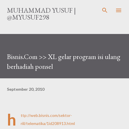
Langsung ke konten utama
MUHAMMAD YUSUF |
@MYUSUF298
Bisnis.Com >> XL gelar program isi ulang
berhadiah ponsel
September 20, 2010
h
ttp://web.bisnis.com/sektor-
riil/telematika/1id208913.html