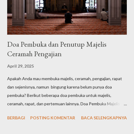
Doa Pembuka dan Penutup Majelis
Ceramah Pengajian
April 29, 2025
Apakah Anda mau membuka majelis, ceramah, pengajian, rapat
dan sejenisnya, namun bingung karena belum punya doa
pembuka? Berikut beberapa doa pembuka untuk majelis,
ceramah, rapat, dan pertemuan lainnya. Doa Pembuka Majelis
Singkat الْحَمْدُ لِلّٰهِ الَّذِيْ هَدٰىنَا لِهٰذَاۗ وَمَا كُنَّا لِنَهْتَدِيَ لَوْلَآ اَنْ هَدٰىنَا اللّٰهُ Arab
BERBAGI
POSTING KOMENTAR
BACA SELENGKAPNYA
latin: "Alḥamdu lillāhil-lażī hadānā lihāżā, wa mā kunnā
linahtadiya lau lā an hadānallāh" Artinya: "Segala puji bagi Allah