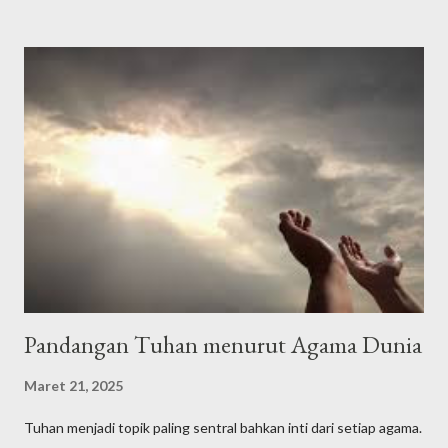
yang telah menunjuki kami kepada (surga) ini dan kami sekali-kali
tidak akan mendapat petunjuk kalau Allah tidak memberi kami
petunjuk," الْحَمْدُلِلَّه رَبِّ الْعَالَمِيْنَ وَالصَّلاَةُ وَالسَّلاَمُ عَلَى أَشْرَفِ اْلأَنْبِيَاءِ
وَالْمُرْسَلِيْنَ وَعَلَى اَلِهِ وَصَحْبِهِ أَجْمَعِيْنَ أَمَّا بَعْدُ Alhamdulillahi
rabbil’aalamiin, wash-sholaatu wassalaamu ‘ala isyrofil anbiyaa i
walmursaliin, wa’alaa alihi washohbihii ajma’iin ammaba’adu .
Artinya: Segala puji bagi Allah Tuhan seluruh alam. Semoga
shalawat dan ...
Pandangan Tuhan menurut Agama Dunia
Maret 21, 2025
Tuhan menjadi topik paling sentral bahkan inti dari setiap agama.