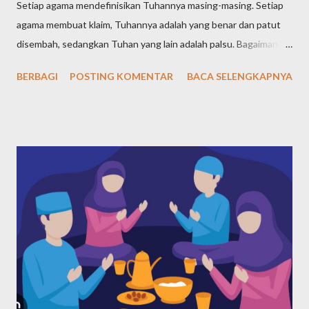
Setiap agama mendefinisikan Tuhannya masing-masing. Setiap
agama membuat klaim, Tuhannya adalah yang benar dan patut
disembah, sedangkan Tuhan yang lain adalah palsu. Bagaimana
definisi Tuhan dalam pandangan agama-agama di dunia? Tuhan
BERBAGI
POSTING KOMENTAR
BACA SELENGKAPNYA
Yahudi (Yudaisme) Meski ajaran Yahudi telah diajarkan sejak Nabi
Ibrahim yang hidup pada tahun 1997-1822 SM, kemudian
diteruskan Nabi Yaqub dan nabi-nabi selanjutnya, namun tokoh
sentral agama Yahudi adalah Nabi Musa, yang hidup pada tahun
1527-1407 SM. Maka, dari agama-agama samawi, Yahudi adalah
agama pertama menurut urutan waktunya. Bagaimana Nabi
Musa mendefiniskan dan mengajarkan ketuhanan kepada
kaumnya? Nabi Musa dengan tegas menyatakan bahwa Tuhan
adalah Yang Maha Esa. Pernyataan yang paling terkenal tentang
keesaan Tuhan dalam ajaran Musa ada dalam Ulangan 6:4, yang
disebut Shema Israel: "Dengarlah, hai Israel: Tuhan itu Allah
kita, Tuhan itu esa!". Shema Israel a...