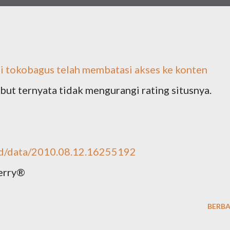
ini tokobagus teIah membatasi akses ke konten
but ternyata tidak mengurangi rating situsnya.
ad/data/2010.08.12.16255192
erry®
BERBA