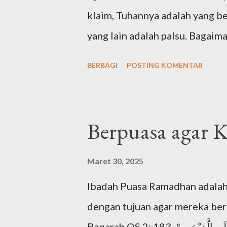
klaim, Tuhannya adalah yang b
yang lain adalah palsu. Bagai
agama di dunia? Tuhan Yahudi 
BERBAGI
POSTING KOMENTAR
diajarkan sejak Nabi Ibrahim 
kemudian diteruskan Nabi Yaqu
sentral agama Yahudi adalah N
Berpuasa agar 
1407 SM. Maka, dari agama-ag
menurut urutan waktunya. Bag
Maret 30, 2025
mengajarkan ketuhanan kepad
Ibadah Puasa Ramadhan adalah 
menyatakan bahwa Tuhan adala
dengan tujuan agar mereka ber
terkenal tentang keesaan Tuha
Baqarah QS 2: 183. يٰٓاَيُّهَا الَّذِيْنَ اٰمَنُوْا كُتِبَ عَلَيْكُمُ الصِّيَامُ كَمَا كُتِبَ عَلَى الَّذِيْنَ مِنْ