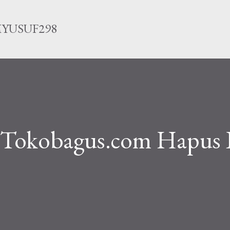
Langsung ke konten utama
YUSUF298
 Tokobagus.com Hapus 