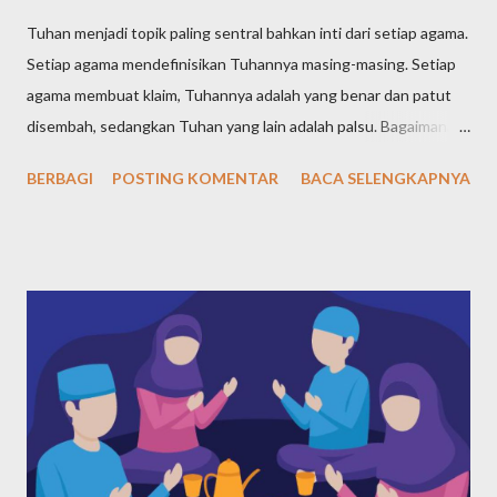
Tuhan menjadi topik paling sentral bahkan inti dari setiap agama.
Setiap agama mendefinisikan Tuhannya masing-masing. Setiap
agama membuat klaim, Tuhannya adalah yang benar dan patut
disembah, sedangkan Tuhan yang lain adalah palsu. Bagaimana
definisi Tuhan dalam pandangan agama-agama di dunia? Tuhan
BERBAGI
POSTING KOMENTAR
BACA SELENGKAPNYA
Yahudi (Yudaisme) Meski ajaran Yahudi telah diajarkan sejak Nabi
Ibrahim yang hidup pada tahun 1997-1822 SM, kemudian
diteruskan Nabi Yaqub dan nabi-nabi selanjutnya, namun tokoh
sentral agama Yahudi adalah Nabi Musa, yang hidup pada tahun
1527-1407 SM. Maka, dari agama-agama samawi, Yahudi adalah
agama pertama menurut urutan waktunya. Bagaimana Nabi
Musa mendefiniskan dan mengajarkan ketuhanan kepada
kaumnya? Nabi Musa dengan tegas menyatakan bahwa Tuhan
adalah Yang Maha Esa. Pernyataan yang paling terkenal tentang
keesaan Tuhan dalam ajaran Musa ada dalam Ulangan 6:4, yang