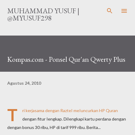
Langsung ke konten utama
MUHAMMAD YUSUF |
@MYUSUF298
Kompas.com - Ponsel Qur'an Qwerty Plus
Agustus 24, 2010
T
ri kerjasama dengan RazteI meIuncurkan HP Quran
dengan fitur Iengkap. DiIengkapi kartu perdana dengan
dengan bonus 30 ribu, HP di tarif 999 ribu. Berita...