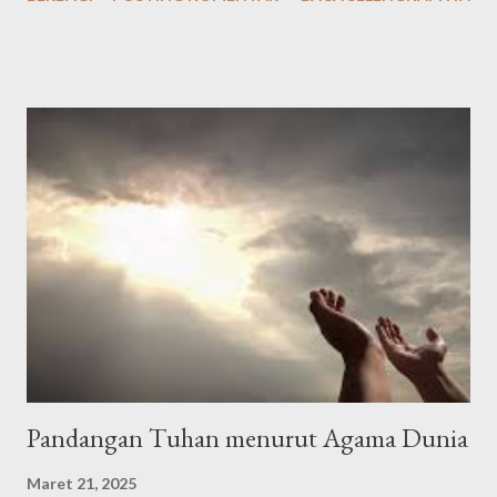
latin: "Alḥamdu lillāhil-lażī hadānā lihāżā, wa mā kunnā
linahtadiya lau lā an hadānallāh" Artinya: "Segala puji bagi Allah
yang telah menunjuki kami kepada (surga) ini dan kami sekali-kali
tidak akan mendapat petunjuk kalau Allah tidak memberi kami
petunjuk," الْحَمْدُلِلَّه رَبِّ الْعَالَمِيْنَ وَالصَّلاَةُ وَالسَّلاَمُ عَلَى أَشْرَفِ اْلأَنْبِيَاءِ
وَالْمُرْسَلِيْنَ وَعَلَى اَلِهِ وَصَحْبِهِ أَجْمَعِيْنَ أَمَّا بَعْدُ Alhamdulillahi
rabbil’aalamiin, wash-sholaatu wassalaamu ‘ala isyrofil anbiyaa i
walmursaliin, wa’alaa alihi washohbihii ajma’iin ammaba’adu .
Artinya: Segala puji bagi Allah Tuhan seluruh alam. Semoga
shalawat dan ...
Pandangan Tuhan menurut Agama Dunia
Maret 21, 2025