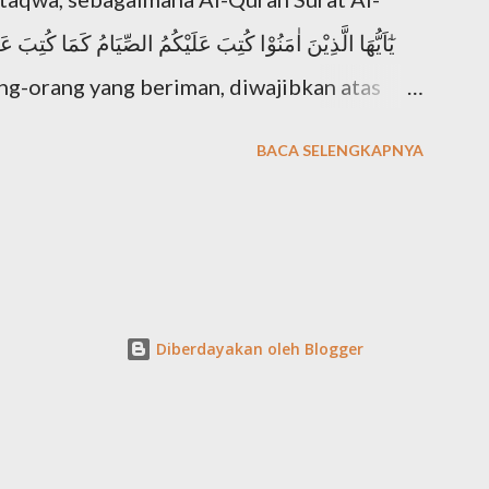
n dalam ajaran Musa ada dalam Ulangan 6:4,
garlah, hai Israel: Tuhan itu Allah kita,
.
wajibkan atas orang-orang sebelum kamu
BACA SELENGKAPNYA
mukmin mendambakan derajat takwa, karena
 seorang muslimin di hadapan Allah Swt.
اِنَّ اَكْرَمَكُمْ عِنْدَ اللّٰهِ
a ciri seseorang telah mencapai derajat
Diberdayakan oleh Blogger
utkan dalam Al-Quran. Mari kita sebutkan
الَّذِيْنَ يُؤْمِنُوْنَ بِالْغَي