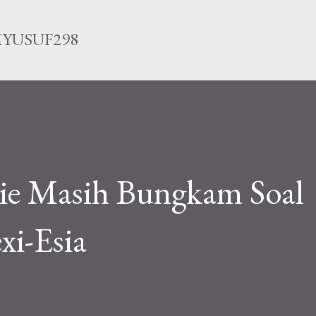
Langsung ke konten utama
YUSUF298
rie Masih Bungkam Soal
xi-Esia