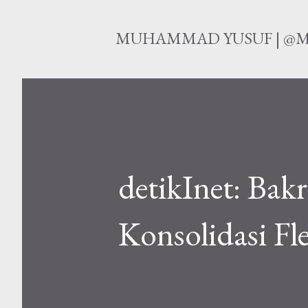
MUHAMMAD YUSUF | @M
detikInet: Bak
Konsolidasi Fle