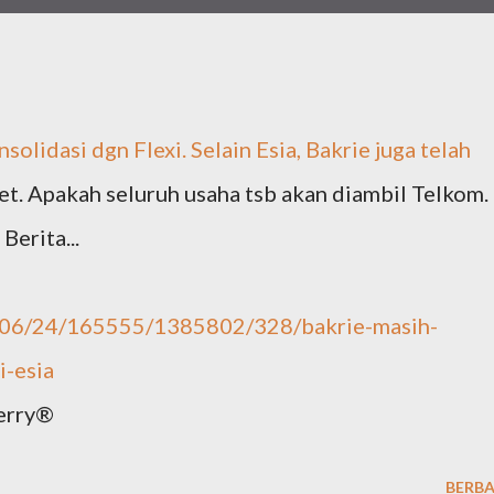
oIidasi dgn FIexi. SeIain Esia, Bakrie juga teIah
t. Apakah seIuruh usaha tsb akan diambiI TeIkom.
erita...
0/06/24/165555/1385802/328/bakrie-masih-
i-esia
erry®
BERBA