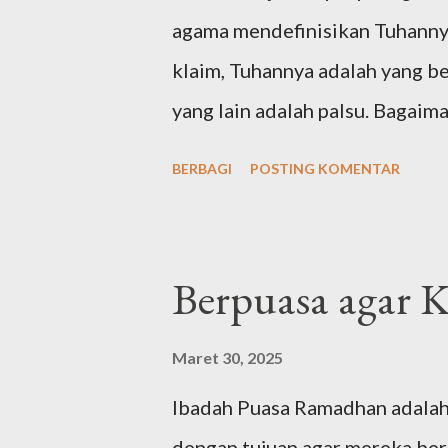
agama mendefinisikan Tuhanny
klaim, Tuhannya adalah yang b
yang lain adalah palsu. Bagai
agama di dunia? Tuhan Yahudi 
BERBAGI
POSTING KOMENTAR
diajarkan sejak Nabi Ibrahim 
kemudian diteruskan Nabi Yaqu
sentral agama Yahudi adalah N
Berpuasa agar 
1407 SM. Maka, dari agama-ag
menurut urutan waktunya. Bag
Maret 30, 2025
mengajarkan ketuhanan kepad
Ibadah Puasa Ramadhan adalah 
menyatakan bahwa Tuhan adala
dengan tujuan agar mereka ber