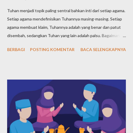
Tuhan menjadi topik paling sentral bahkan inti dari setiap agama.
Setiap agama mendefinisikan Tuhannya masing-masing. Setiap
agama membuat klaim, Tuhannya adalah yang benar dan patut
disembah, sedangkan Tuhan yang lain adalah palsu. Bagaimana
definisi Tuhan dalam pandangan agama-agama di dunia? Tuhan
BERBAGI
POSTING KOMENTAR
BACA SELENGKAPNYA
Yahudi (Yudaisme) Meski ajaran Yahudi telah diajarkan sejak Nabi
Ibrahim yang hidup pada tahun 1997-1822 SM, kemudian
diteruskan Nabi Yaqub dan nabi-nabi selanjutnya, namun tokoh
sentral agama Yahudi adalah Nabi Musa, yang hidup pada tahun
1527-1407 SM. Maka, dari agama-agama samawi, Yahudi adalah
agama pertama menurut urutan waktunya. Bagaimana Nabi
Musa mendefiniskan dan mengajarkan ketuhanan kepada
kaumnya? Nabi Musa dengan tegas menyatakan bahwa Tuhan
adalah Yang Maha Esa. Pernyataan yang paling terkenal tentang
keesaan Tuhan dalam ajaran Musa ada dalam Ulangan 6:4, yang