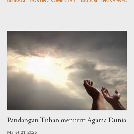
BERBAGI
POSTING KOMENTAR
BACA SELENGKAPNYA
latin: "Alḥamdu lillāhil-lażī hadānā lihāżā, wa mā kunnā
linahtadiya lau lā an hadānallāh" Artinya: "Segala puji bagi Allah
yang telah menunjuki kami kepada (surga) ini dan kami sekali-kali
tidak akan mendapat petunjuk kalau Allah tidak memberi kami
petunjuk," الْحَمْدُلِلَّه رَبِّ الْعَالَمِيْنَ وَالصَّلاَةُ وَالسَّلاَمُ عَلَى أَشْرَفِ اْلأَنْبِيَاءِ
وَالْمُرْسَلِيْنَ وَعَلَى اَلِهِ وَصَحْبِهِ أَجْمَعِيْنَ أَمَّا بَعْدُ Alhamdulillahi
rabbil’aalamiin, wash-sholaatu wassalaamu ‘ala isyrofil anbiyaa i
walmursaliin, wa’alaa alihi washohbihii ajma’iin ammaba’adu .
Artinya: Segala puji bagi Allah Tuhan seluruh alam. Semoga
shalawat dan ...
Pandangan Tuhan menurut Agama Dunia
Maret 21, 2025