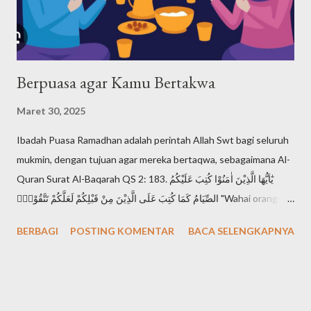
disebut Shema Israel: "Dengarlah, hai Israel: Tuhan itu Allah
kita, Tuhan itu esa!". Shema Israel a...
Berpuasa agar Kamu Bertakwa
Maret 30, 2025
Ibadah Puasa Ramadhan adalah perintah Allah Swt bagi seluruh
mukmin, dengan tujuan agar mereka bertaqwa, sebagaimana Al-
Quran Surat Al-Baqarah QS 2: 183. يٰٓاَيُّهَا الَّذِيْنَ اٰمَنُوْا كُتِبَ عَلَيْكُمُ
الصِّيَامُ كَمَا كُتِبَ عَلَى الَّذِيْنَ مِنْ قَبْلِكُمْ لَعَلَّكُمْ تَتَّقُوْنَۙ "Wahai orang-
orang yang beriman, diwajibkan atas kamu berpuasa
BERBAGI
POSTING KOMENTAR
BACA SELENGKAPNYA
sebagaimana diwajibkan atas orang-orang sebelum kamu agar
kamu bertakwa". Setiap mukmin mendambakan derajat takwa,
karena takwa adalah derajat tertinggi seorang muslimin di
hadapan Allah Swt. Sebagaimana Al-Quran Surat Al-Hujurat QS