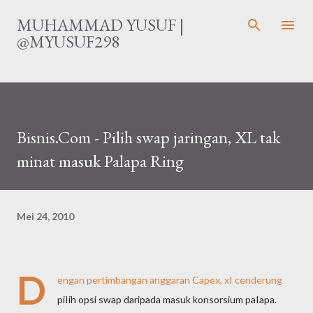
Langsung ke konten utama
MUHAMMAD YUSUF |
@MYUSUF298
Bisnis.Com - Pilih swap jaringan, XL tak
minat masuk Palapa Ring
Mei 24, 2010
D
engan pertimbangan anggaran Capex, xI cenderung
piIih opsi swap daripada masuk konsorsium paIapa.